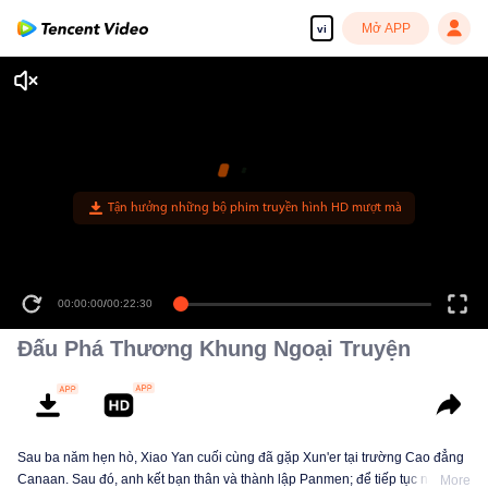
Mở APP
vi
00:00:00
/
00:22:30
Đấu Phá Thương Khung Ngoại Truyện
Sau ba năm hẹn hò, Xiao Yan cuối cùng đã gặp Xun'er tại trường Cao đẳng
Canaan. Sau đó, anh kết bạn thân và thành lập Panmen; để tiếp tục nâng
More