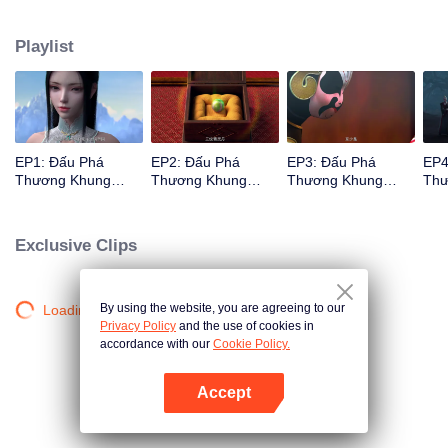
cao sức mạnh và trả thù cho cha mình thông qua Giáo phái Mikami Yunlan,
anh đã liều mạng. và tiến sâu vào Thiên Phần, Tháp Luyện Khí nuốt chửng
Playlist
ngọn lửa trái tim đã rơi xuống...
EP1: Đấu Phá
EP2: Đấu Phá
EP3: Đấu Phá
EP4
Thương Khung
Thương Khung
Thương Khung
Thư
Ngoại Truyện
Ngoại Truyện
Ngoại Truyện
Ngo
Exclusive Clips
By using the website, you are agreeing to our
Loading…
Privacy Policy
and the use of cookies in
accordance with our
Cookie Policy.
Accept
Mở APP