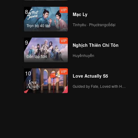
VIP
8
Mạc Ly
Tìnhyêu · Phụctrangcổđại
Trọn bộ 40 tập
VIP
9
Nghịch Thiên Chí Tôn
Huyềnhuyễn
Đến tập 534
VIP
10
Love Actually S5
Guided by Fate, Loved with Heart