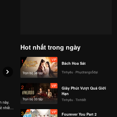
Hot nhất trong ngày
VIP
1
Bách Hoa Sát
Tìnhyêu · Phụctrangcổđại
Trọn bộ 36 tập
VIP
2
Giây Phút Vượt Quá Giới
Hạn
Trọn bộ 33 tập
Tìnhyêu · Tìnhtiết
h này.
ất nhiều
VIP
3
 vào...
Fourever You Part 2