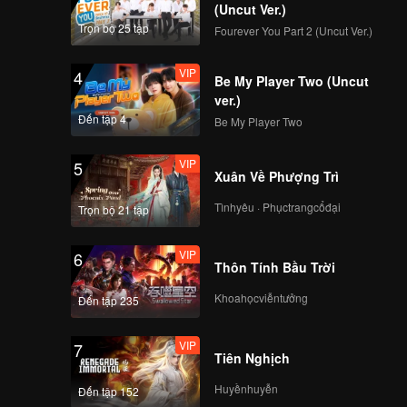
(Uncut Ver.)
Trọn bộ 25 tập
Fourever You Part 2 (Uncut Ver.)
VIP
4
Be My Player Two (Uncut
ver.)
Đến tập 4
Be My Player Two
VIP
5
Xuân Về Phượng Trì
Tìnhyêu · Phụctrangcổđại
Trọn bộ 21 tập
VIP
6
Thôn Tính Bầu Trời
Khoahọcviễntưởng
Đến tập 235
VIP
7
Tiên Nghịch
Huyềnhuyễn
Đến tập 152