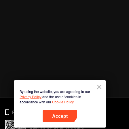
By using the website, you are agreeing to our
Privacy Policy
and the use of cookies in
accordance with our
Cookie Policy.
Phone
Accept
Quét mã QR để tải ứng dụng