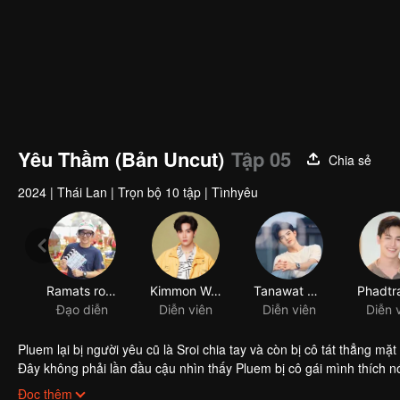
Yêu Thầm (Bản Uncut)
Tập 05
Chia sẻ
2024
|
Thái Lan
|
Trọn bộ 10 tập
|
Tìnhyêu
Ramats roungpratoom
Kimmon Warodom Khemmonta
Tanawat Sukfuengfoo
Đạo diễn
Diễn viên
Diễn viên
Diễn 
Pluem lại bị người yêu cũ là Sroi chia tay và còn bị cô tát thẳng
Đây không phải lần đầu cậu nhìn thấy Pluem bị cô gái mình thích nói
lần đến mức thành quen. Giương mắt nhìn Pluem ở trong tình cảnh 
Đọc thêm