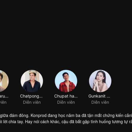
Phadtraruengrid Namwongyot
Chatpong Harnharuiharn
Chupat harnharuharn
Gunkanit mangmee
viên
Diễn viên
Diễn viên
Diễn viên
 mặt giữa đám đông. Konprod đang học năm ba đã tận mắt chứng kiến cản
 lời chia tay. Hay nói cách khác, cậu đã bắt gặp tình huống tương tự r
khốn khổ như vậy trong thời gian dài mà cậu không có quyền gì để xen