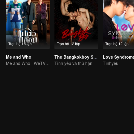
Trọn bộ 10 tập
Trọn bộ 12 tập
Trọn bộ 12 tập
Me and Who
The Bangkokboy Series
Love Syndrome 
Me and Who | WeTV Original
Tình yêu và thù hận
Tìnhyêu