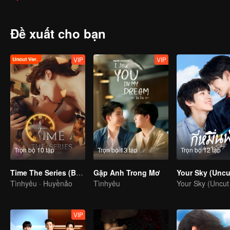
Đề xuất cho bạn
VIP
VIP
Trọn bộ 10 tập
Trọn bộ 13 tập
Trọn bộ 12 tập
Time The Series (Bản Uncut)
Gặp Anh Trong Mơ
Your Sky (Uncut
Tìnhyêu · Huyềnảo
Tìnhyêu
Your Sky (Uncut 
VIP