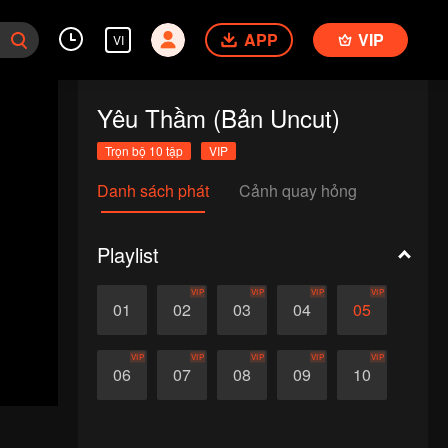
APP
VIP
VI
Yêu Thầm (Bản Uncut)
Trọn bộ 10 tập
VIP
Danh sách phát
Cảnh quay hỏng
Playlist
VIP
VIP
VIP
VIP
01
02
03
04
05
VIP
VIP
VIP
VIP
VIP
06
07
08
09
10