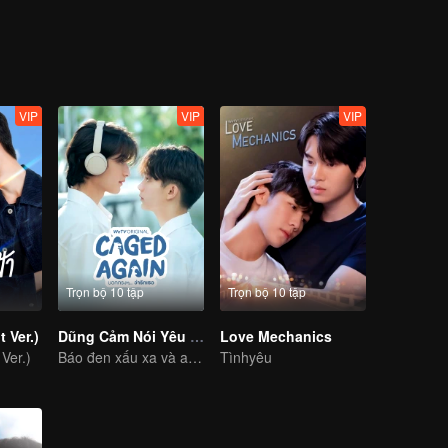
VIP
VIP
VIP
Trọn bộ 10 tập
Trọn bộ 10 tập
 Ver.)
Dũng Cảm Nói Yêu Người
Love Mechanics
Ver.)
Báo đen xấu xa và anh chàng chim cánh cụt
Tìnhyêu