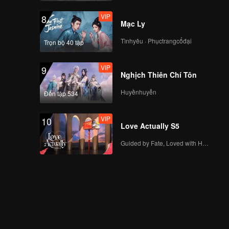
VIP
8
Mạc Ly
Tìnhyêu · Phụctrangcổđại
Trọn bộ 40 tập
VIP
9
Nghịch Thiên Chí Tôn
Huyềnhuyễn
Đến tập 534
VIP
10
Love Actually S5
Guided by Fate, Loved with Heart