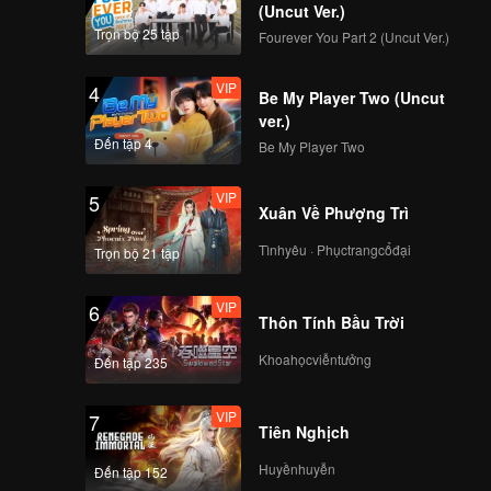
(Uncut Ver.)
Trọn bộ 25 tập
Fourever You Part 2 (Uncut Ver.)
VIP
4
Be My Player Two (Uncut
ver.)
Đến tập 4
Be My Player Two
VIP
5
Xuân Về Phượng Trì
Tìnhyêu · Phụctrangcổđại
Trọn bộ 21 tập
VIP
6
Thôn Tính Bầu Trời
Khoahọcviễntưởng
Đến tập 235
VIP
7
Tiên Nghịch
Huyềnhuyễn
Đến tập 152