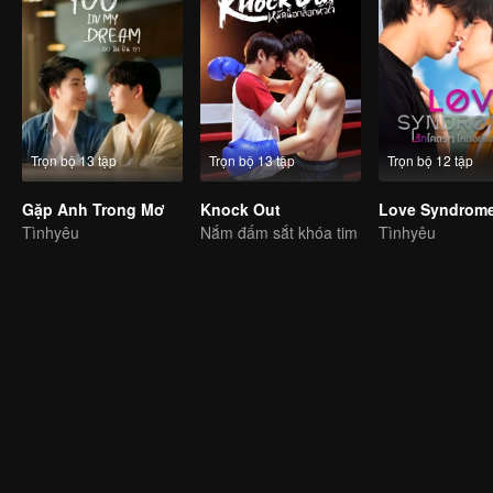
Trọn bộ 13 tập
Trọn bộ 13 tập
Trọn bộ 12 tập
Gặp Anh Trong Mơ
Knock Out
Love Syndrome 
Tìnhyêu
Nắm đấm sắt khóa tim
Tìnhyêu