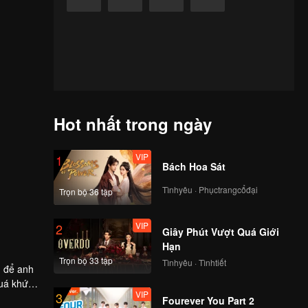
Hot nhất trong ngày
VIP
1
Bách Hoa Sát
Tìnhyêu · Phụctrangcổđại
Trọn bộ 36 tập
VIP
2
Giây Phút Vượt Quá Giới
Hạn
Trọn bộ 33 tập
Tìnhyêu · Tìnhtiết
, để anh
uá khứ,
VIP
3
 xem nhé!
Fourever You Part 2