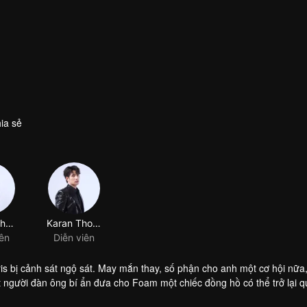
ia sẻ
Tutton Cherdchumalaikit
Karan Thongphan
iên
Diễn viên
is bị cảnh sát ngộ sát. May mắn thay, số phận cho anh một cơ hội nữa
ột người đàn ông bí ẩn đưa cho Foam một chiếc đồng hồ có thể trở lại q
ợc dòng thời gian cứu người yêu này hay không, chúng ta hãy cùng chờ