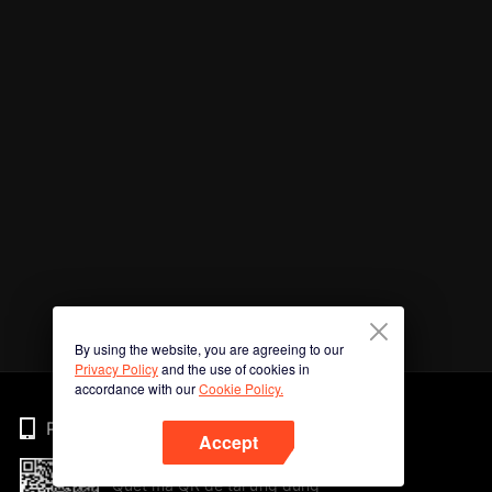
By using the website, you are agreeing to our
Privacy Policy
and the use of cookies in
accordance with our
Cookie Policy.
Phone
Accept
Quét mã QR để tải ứng dụng