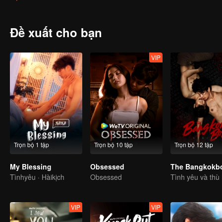
Đề xuất cho bạn
VIP
Trọn bộ 1 tập
Trọn bộ 10 tập
Trọn bộ 12 tập
My Blessing
Obsessed
Tìnhyêu · Hàikịch
Obsessed
Tình yêu và thù
VIP
VIP