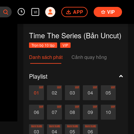
APP
VIP
VI
Time The Series (Bản Uncut)
Trọn bộ 10 tập
VIP
Danh sách phát
Cảnh quay hỏng
Playlist
VIP
VIP
VIP
VIP
VIP
01
02
03
04
05
VIP
VIP
VIP
VIP
VIP
06
07
08
09
10
Xem trước
Xem trước
Xem trước
Xem trước
03
04
05
06