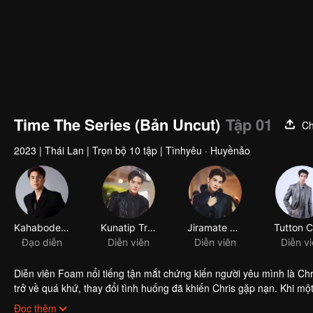
Time The Series (Bản Uncut)
Tập 01
Ch
2023
|
Thái Lan
|
Trọn bộ 10 tập
|
Tìnhyêu · Huyềnảo
Kahabodee Kaljareuk
Kunatip Trakarnchan
Jiramate Chu
Đạo diễn
Diễn viên
Diễn viên
Diễn v
Diễn viên Foam nổi tiếng tận mắt chứng kiến người yêu mình là Chr
trở về quá khứ, thay đổi tình huống đã khiến Chris gặp nạn. Khi m
liệu anh có thể thành công thay đổi quá khứ, hoàn thành việc ngư
Đọc thêm