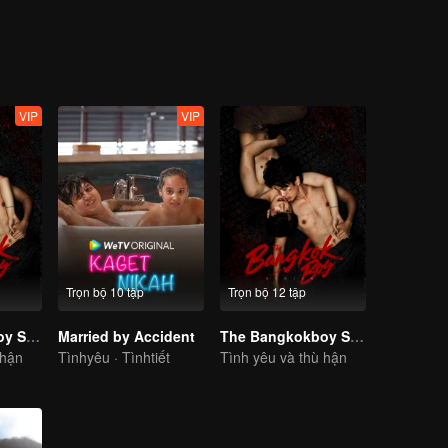
VIP
VIP
Trọn bộ 10 tập
Trọn bộ 12 tập
The Bangkokboy Series (Uncut Ver.)
Married by Accident
The Bangkokboy Series
 hận
Tìnhyêu · Tìnhtiết
Tình yêu và thù hận