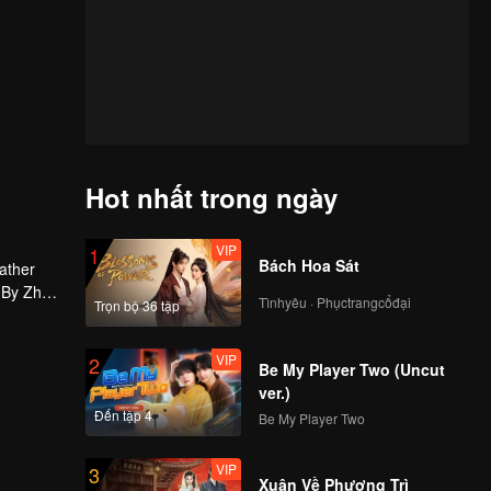
Hot nhất trong ngày
VIP
1
Bách Hoa Sát
father
. By Zhao
Tìnhyêu · Phụctrangcổđại
Trọn bộ 36 tập
and Iron
d that
uan.
VIP
2
Be My Player Two (Uncut
ver.)
Đến tập 4
Be My Player Two
VIP
3
Xuân Về Phượng Trì