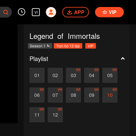
APP
VIP
VI
Legend of Immortals
Season 1
Trọn bộ 12 tập
VIP
Playlist
VIP
VIP
VIP
01
02
03
04
05
VIP
VIP
VIP
VIP
VIP
06
07
08
09
10
VIP
VIP
11
12