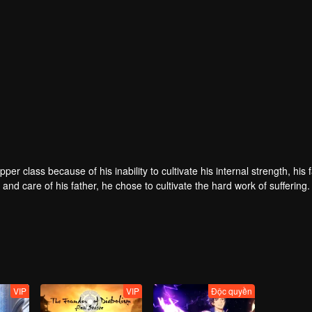
er class because of his inability to cultivate his internal strength, his 
 and care of his father, he chose to cultivate the hard work of suffering
the hands of the horse thief, he saved his childhood play with Tieshan 
th, and the stars fell into tears and merged into his body. It is doome
 but a dragon! The top of the nine days is called Zun, headed by Huang Q
VIP
VIP
Độc quyền