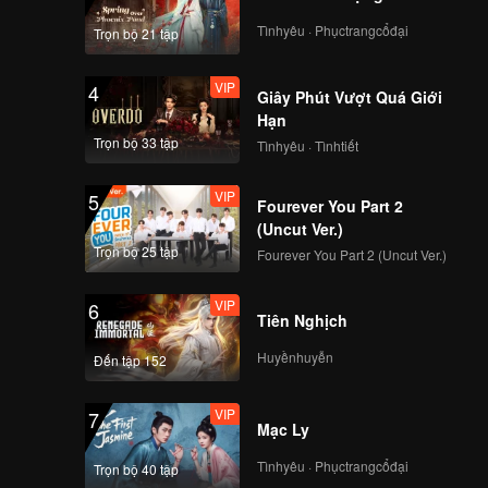
Tìnhyêu · Phụctrangcổđại
Trọn bộ 21 tập
VIP
4
Giây Phút Vượt Quá Giới
Hạn
Trọn bộ 33 tập
Tìnhyêu · Tìnhtiết
VIP
5
Fourever You Part 2
(Uncut Ver.)
Trọn bộ 25 tập
Fourever You Part 2 (Uncut Ver.)
VIP
6
Tiên Nghịch
Huyềnhuyễn
Đến tập 152
VIP
7
Mạc Ly
Tìnhyêu · Phụctrangcổđại
Trọn bộ 40 tập