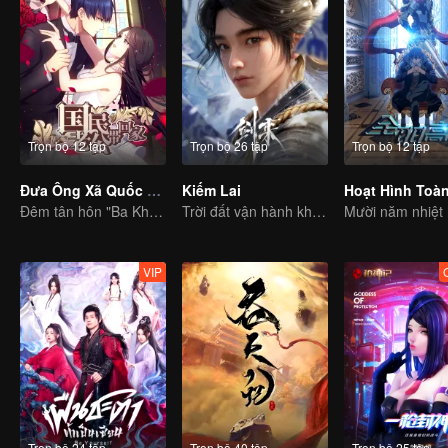
Trọn bộ 12 tập
Trọn bộ 26 tập
Trọn bộ 12 tập
Đưa Ông Xã Quốc Dân Về Nhà (S1)
Kiếm Lai
Đêm tân hôn "Ba Không"
Trời đất vận hành không ngừng nghỉ, người quân tử không ngừng vươn lên
VIP
Trọn bộ 24 tập
Trọn bộ 40 tập
Trọn bộ 25 tập