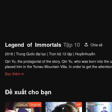
Legend of Immortals
Tập 10
Chia sẻ
2018
|
Trung Quốc đại lục
|
Trọn bộ 12 tập
|
Huyềnhuyễn
Qin Yu, the protagonist of the story, Qin Yu, who was born into the upp
placed him in the Yunwu Mountain Villa. In order to get the attention
Yunxing as a teacher, he opened a difficult external practice. From 
Đọc thêm
Otaru. His blood and true emotions moved to the heavens and the ear
the ordinary fate is like a broken butterfly. He is no longer a fish,
Đề xuất cho bạn
Original
VIP