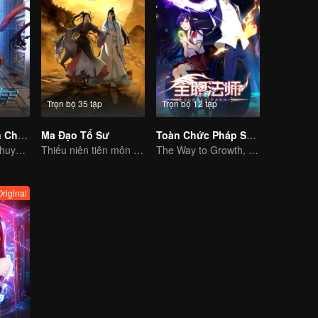
Trọn bộ 35 tập
Trọn bộ 12 tập
Hoạt Hình Toàn Chức Cao Thủ
Ma Đạo Tổ Sư
Toàn Chức Pháp Sư S1
Mười năm nhiệt huyết viết nên huy hoàng của game thể thao điện tử
Thiếu niên tiên môn trừ hại xua đuổi ta ma cho người dân
The Way to Growth, Encouragement and Self-improvement
Original