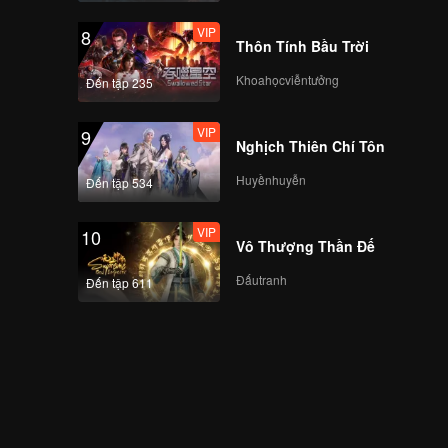
VIP
8
Thôn Tính Bầu Trời
Khoahọcviễntưởng
Đến tập 235
VIP
9
Nghịch Thiên Chí Tôn
Huyềnhuyễn
Đến tập 534
VIP
10
Vô Thượng Thần Đế
Đấutranh
Đến tập 611