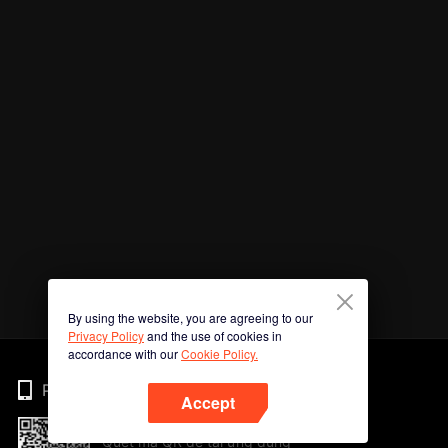
By using the website, you are agreeing to our
Privacy Policy
and the use of cookies in
accordance with our
Cookie Policy.
Phone
Accept
Quét mã QR để tải ứng dụng