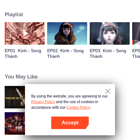
Playlist
Tập
EP01: Kính - Song
EP02: Kính - Song
EP03: Kính - Song
EP0
Thành
Thành
Thành
Thà
You May Like
By using the website, you are agreeing to our
Thần Ấn Vương Toạ
Privacy Policy
and the use of cookies in
accordance with our
Cookie Policy.
Accept
Thôn Tính Bầu Trời
Mở APP