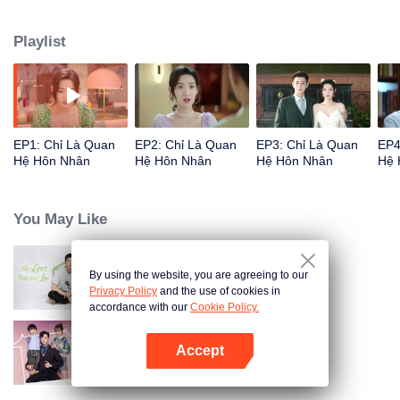
bá đạo Doãn Tử Thần và trở thành người vợ hợp đồng của anh trong 3
tháng.
Playlist
EP1: Chỉ Là Quan
EP2: Chỉ Là Quan
EP3: Chỉ Là Quan
EP4
Hệ Hôn Nhân
Hệ Hôn Nhân
Hệ Hôn Nhân
Hệ 
You May Like
By using the website, you are agreeing to our
Tình Yêu Anh Dành Cho Em
Privacy Policy
and the use of cookies in
accordance with our
Cookie Policy.
Accept
Thời Gian Ấm Áp Bên Em
Mở APP