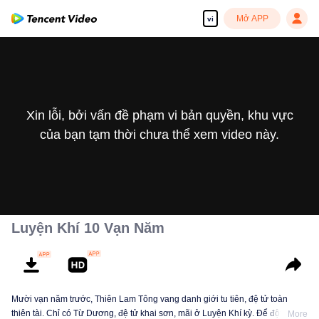
Mở APP
vi
Xin lỗi, bởi vấn đề phạm vi bản quyền, khu vực
của bạn tạm thời chưa thể xem video này.
Luyện Khí 10 Vạn Năm
Mười vạn năm trước, Thiên Lam Tông vang danh giới tu tiên, đệ tử toàn
thiên tài. Chỉ có Từ Dương, đệ tử khai sơn, mãi ở Luyện Khí kỳ. Để đột phá,
More