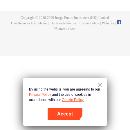
Từ Dương bế quan vạn năm. Khi xuất quan, giới tu tiên suy tàn, Thiên Lam
Tông sắp diệt vong. Từ Dương đẩy lui cường địch, thề đưa tông môn trở lại
đỉnh cao! Khi thế lực Tông môn mở rộng, bí ẩn vạn năm về tu vi trì trệ của Từ
Copyright © 2016-
2026
Image Future Investment (HK) Limited.
Dương và bí mật xuyên tam giới Nhân-Ma-Tiên dần hé lộ. Nhất niệm thành
Thỏa thuận và Điều khoản
|
Chính sách bảo mật
|
Cookie Policy
|
Phản hồi
|
thần hay thành ma? Sinh tử thế giới nằm trong tay y!
@
TencentVideo
By using the website, you are agreeing to our
Privacy Policy
and the use of cookies in
accordance with our
Cookie Policy.
Accept
Mở APP