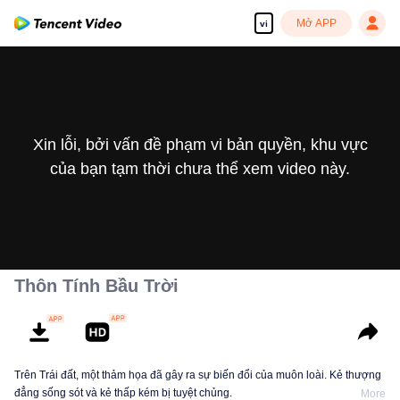
Mở APP
vi
Xin lỗi, bởi vấn đề phạm vi bản quyền, khu vực
của bạn tạm thời chưa thể xem video này.
Thôn Tính Bầu Trời
Trên Trái đất, một thảm họa đã gây ra sự biến đổi của muôn loài. Kẻ thượng
đẳng sống sót và kẻ thấp kém bị tuyệt chủng.
More