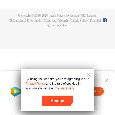
Copyright © 2016-
2026
Image Future Investment (HK) Limited.
Thỏa thuận và Điều khoản
|
Chính sách bảo mật
|
Cookie Policy
|
Phản hồi
|
@
TencentVideo
By using the website, you are agreeing to our
Privacy Policy
and the use of cookies in
accordance with our
Cookie Policy.
Tencent Video
Mở APP
Xem thêm nội dung
Accept
Nếu thất bại, vui lòng
Nhấn vào đây
thử lại
Mở APP