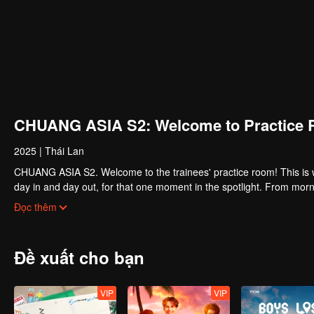
CHUANG ASIA S2: Welcome to Practice 
2025
|
Thái Lan
CHUANG ASIA S2. Welcome to the trainees' practice room! This is w
day in and day out, for that one moment in the spotlight. From morni
about their practice room stories?
Đọc thêm
Đề xuất cho bạn
VIP
VIP