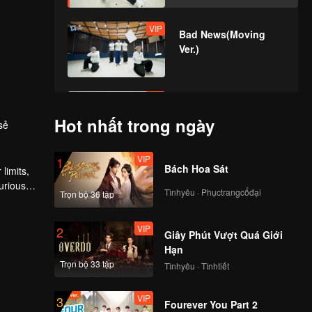
VIP
Bad News(Moving
Ver.)
VIP
Hard To Say(Moving
Ver.)
Hot nhất trong ngày
sẻ
VIP
1
Bách Hoa Sát
VIP
limits,
Attention(Moving
urious
Ver.)
Tìnhyêu · Phụctrangcổđại
Trọn bộ 36 tập
VIP
2
Giây Phút Vượt Quá Giới
VIP
Still Monster(Moving
Hạn
Ver.)
Trọn bộ 33 tập
Tìnhyêu · Tìnhtiết
VIP
3
Fourever You Part 2
VIP