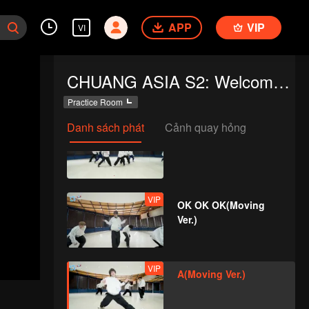
APP
VIP
VI
VIP
True Love(Still Ver.)
CHUANG ASIA S2: Welcome to Practice Room
Practice Room
Danh sách phát
Cảnh quay hỏng
VIP
Firework(Still Ver.)
VIP
OK OK OK(Moving
Ver.)
VIP
A(Moving Ver.)