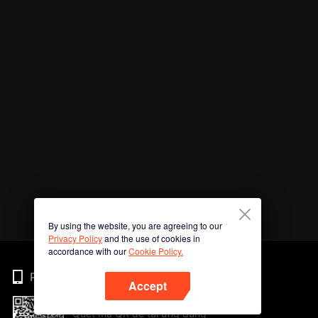
By using the website, you are agreeing to our
Privacy Policy
and the use of cookies in
accordance with our
Cookie Policy.
Phone
Accept
Quét mã QR để tải ứng dụng