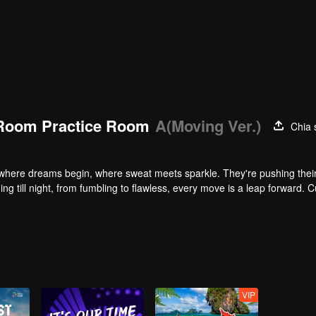
Room Practice Room
A(Moving Ver.)
Chia 
here dreams begin, where sweat meets sparkle. They're pushing their 
ng till night, from fumbling to flawless, every move is a leap forward. C
VIP