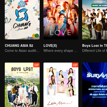
CHUANG ASIA S2
LOVE(X)
Come to Asian auditions and pick your idol
Where every shape of love meets, every color of heart beats
Different Life of
VIP
VIP