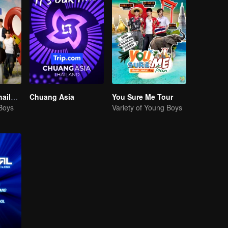
Boys Lost in Thailand·Behind the Scene
Chuang Asia
You Sure Me Tour
 Boys
Variety of Young Boys