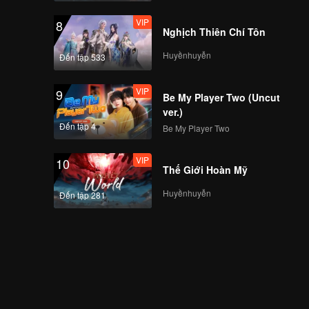
VIP
8
Nghịch Thiên Chí Tôn
VIP
Crush(Still Ver.)
Huyềnhuyễn
Đến tập 533
VIP
9
Be My Player Two (Uncut
VIP
Last Fireworks of the
ver.)
Summer Night(Still
Đến tập 4
Be My Player Two
Ver.)
VIP
10
Thế Giới Hoàn Mỹ
VIP
When We Disco(Still
Ver.)
Huyềnhuyễn
Đến tập 281
VIP
Mic Drop(Moving Ver.)
VIP