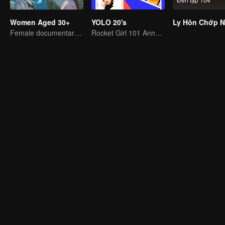
Women Aged 30+
YOLO 20's
Female documentary talk show
Rocket Girl 101 Annotates Youth Attitude