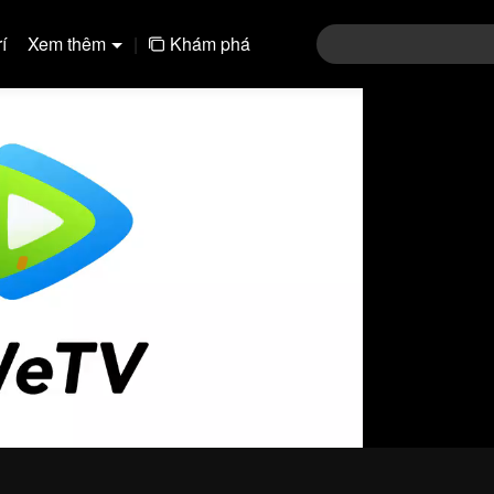
í
Xem thêm
|
Khám phá