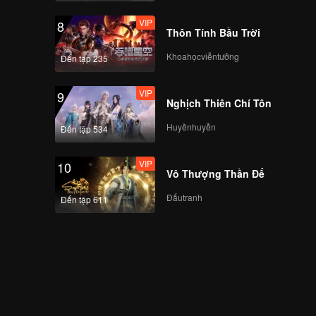
Part2 EP05_05
VIP
8
Thôn Tính Bầu Trời
Khoahọcviễntưởng
Đến tập 235
VIP
YouSureMeTour Vlog
EP03_03
VIP
9
Nghịch Thiên Chí Tôn
Huyềnhuyễn
Đến tập 534
You Sure Me Tour
Part1 EP06_06
VIP
10
Vô Thượng Thần Đế
Đấutranh
Đến tập 611
You Sure Me Tour
Part2 Edit1 EP06_06
You Sure Me Tour
Part1 edit1
EP07_07.mp4