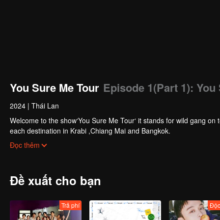
You Sure Me Tour
Episode 1(Part 1): You
2024
|
Thái Lan
Welcome to the show‘You Sure Me Tour‘ it stands for wild gang on tou
each destination in Krabi ,Chiang Mai and Bangkok.
They will be tasked with a special show mission for the special sh
Đọc thêm
their show by themselves .
This reality show is the first collaboration between Thai and Chines
Are you ready? Let’s get started.
Đề xuất cho bạn
Trả phí
Độc