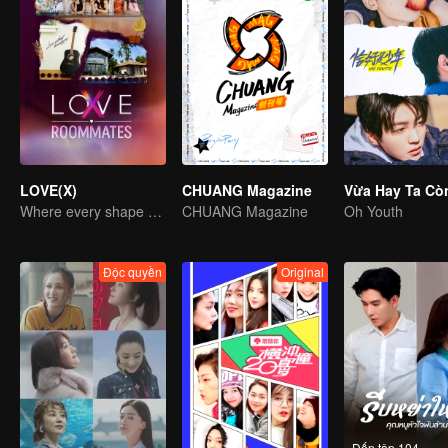
LOVE(X)
CHUANG Magazine
Vừa Hay Ta Cò
Where every shape of love meets, every color of heart beats
CHUANG Magazine
Oh Youth
Độc quyền
Original
Đến tập 104