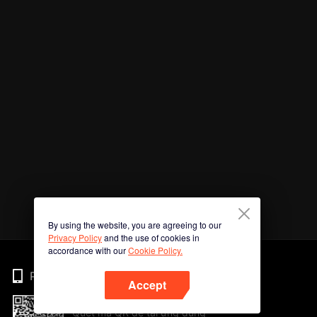
By using the website, you are agreeing to our
Privacy Policy
and the use of cookies in
accordance with our
Cookie Policy.
Phone
Accept
Quét mã QR để tải ứng dụng