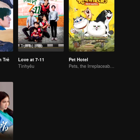
Trọn bộ 8 tập
n Trẻ
Love at 7-11
Pet Hotel
Tìnhyêu
Pets, the Irreplaceable Families