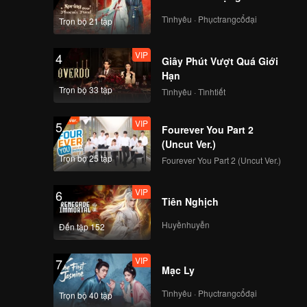
Tìnhyêu · Phụctrangcổđại
Trọn bộ 21 tập
VIP
YouSureMeTour Vlog
EP2_02.mp4
VIP
4
Giây Phút Vượt Quá Giới
Hạn
Trọn bộ 33 tập
Tìnhyêu · Tìnhtiết
You Sure Me Tour
part1 Eidt
VIP
5
Ep4_04.mp4
Fourever You Part 2
(Uncut Ver.)
Trọn bộ 25 tập
Fourever You Part 2 (Uncut Ver.)
You Sure Me Tour
part2 Eidt
VIP
6
Ep4_04.mp4
Tiên Nghịch
Huyềnhuyễn
Đến tập 152
You Sure Me Tour
Part1 EP05_05
VIP
7
Mạc Ly
Tìnhyêu · Phụctrangcổđại
Trọn bộ 40 tập
You Sure Me Tour