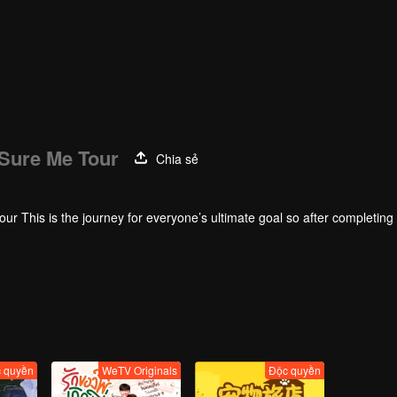
 Sure Me Tour
Chia sẻ
r This is the journey for everyone’s ultimate goal so after completing a
ow. Everyone has to plan decide on the performance and draw the crowd
e production.
 quyền
WeTV Originals
Độc quyền