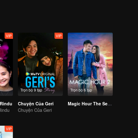
VIP
VIP
Trọn bộ 9 tập
Trọn bộ 6 tập
 Rindu
Chuyện Của Geri
Magic Hour The Series S2
Rindu
Chuyện Của Geri
VIP