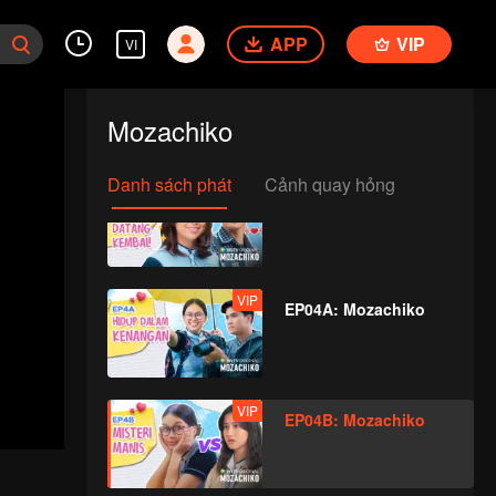
APP
VIP
VI
VIP
EP03A: Mozachiko
Mozachiko
Danh sách phát
Cảnh quay hỏng
VIP
EP03B: Mozachiko
VIP
EP04A: Mozachiko
VIP
EP04B: Mozachiko