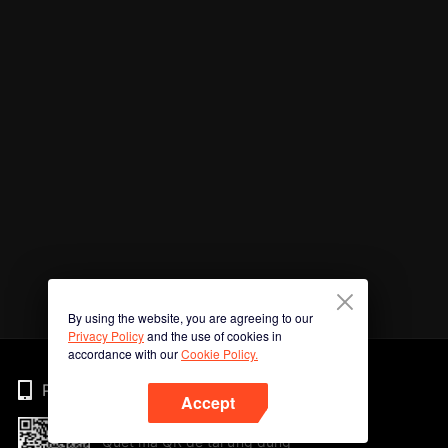
By using the website, you are agreeing to our
Privacy Policy
and the use of cookies in
accordance with our
Cookie Policy.
Phone
Accept
Quét mã QR để tải ứng dụng