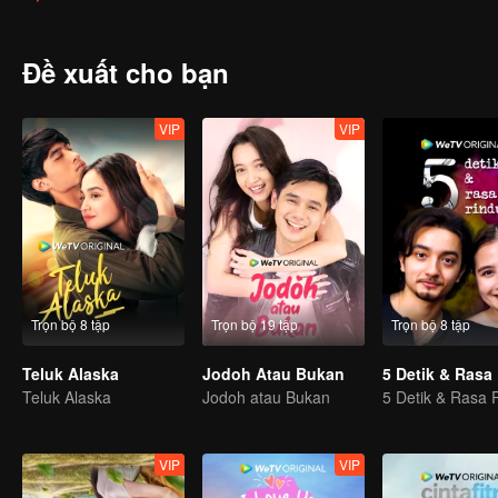
Đề xuất cho bạn
VIP
VIP
Trọn bộ 8 tập
Trọn bộ 19 tập
Trọn bộ 8 tập
Teluk Alaska
Jodoh Atau Bukan
5 Detik & Rasa
Teluk Alaska
Jodoh atau Bukan
5 Detik & Rasa 
VIP
VIP