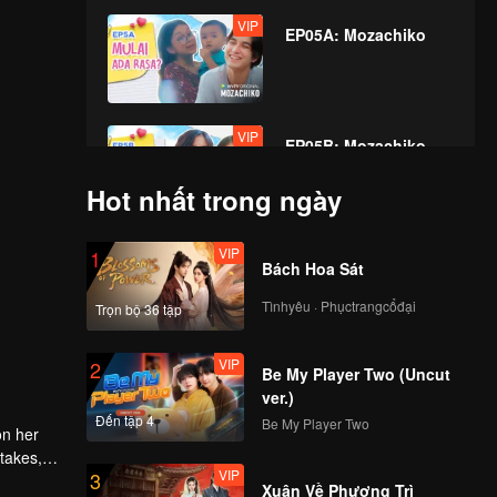
VIP
EP05A: Mozachiko
VIP
EP05B: Mozachiko
Hot nhất trong ngày
VIP
VIP
1
EP06A: Mozachiko
Bách Hoa Sát
Tìnhyêu · Phụctrangcổđại
Trọn bộ 36 tập
VIP
VIP
2
EP06B: Mozachiko
Be My Player Two (Uncut
ver.)
Đến tập 4
Be My Player Two
on her
 takes,
VIP
VIP
3
EP07A: Mozachiko
Xuân Về Phượng Trì