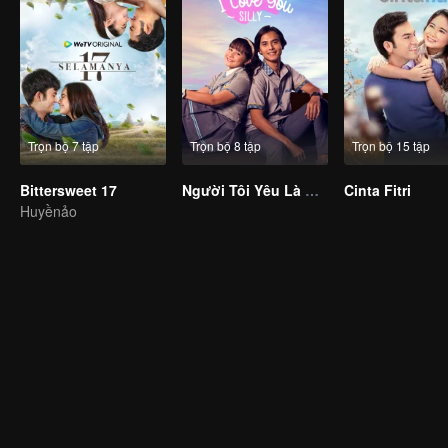
Trọn bộ 7 tập
Trọn bộ 8 tập
Trọn bộ 15 tập
Bittersweet 17
Người Tôi Yêu Là Cô Nàng Ngốc Nghếch
Cinta Fitri
Huyềnảo