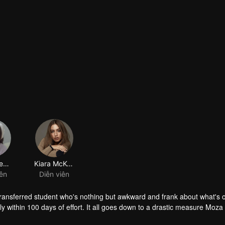
Keisya Levronka
Kiara McKenna
iên
Diễn viên
transferred student who's nothing but awkward and frank about what's 
y within 100 days of effort. It all goes down to a drastic measure Moza
her.