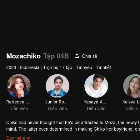
Mozachiko
Tập 04B
Chia sẻ
2023
|
Indonesia
|
Trọn bộ 17 tập
|
Tìnhyêu · Tìnhtiết
Rebecca Klopper
Junior Roberts
Yesaya Abraham
Diễn viên
Diễn viên
Diễn viên
Diễn v
Chiko had never thought that he'd be attracted to Moza, the newly 
mind. The latter even determined in making Chiko her boyfriend, onl
making a major plot twist: now Chiko is the one who's chasing after 
Đọc thêm