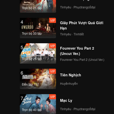
Tìnhyêu · Phụctrangcổđại
Trọn bộ 21 tập
VIP
VIP
4
EP07B: Mozachiko
Giây Phút Vượt Quá Giới
Hạn
Trọn bộ 33 tập
Tìnhyêu · Tìnhtiết
VIP
VIP
5
EP08A: Mozachiko
Fourever You Part 2
(Uncut Ver.)
Trọn bộ 25 tập
Fourever You Part 2 (Uncut Ver.)
VIP
VIP
6
EP08B: Mozachiko
Tiên Nghịch
Huyềnhuyễn
Đến tập 152
VIP
VIP
7
EP09A: Mozachiko
Mạc Ly
Tìnhyêu · Phụctrangcổđại
Trọn bộ 40 tập