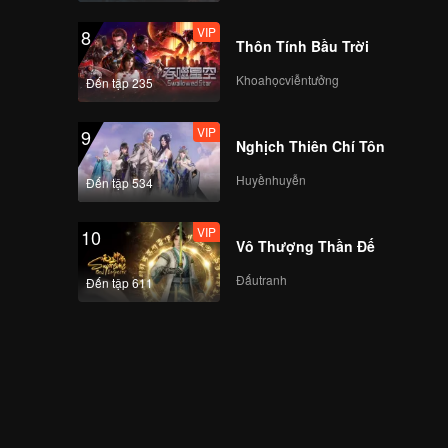
VIP
VIP
8
EP09B: Mozachiko
Thôn Tính Bầu Trời
Khoahọcviễntưởng
Đến tập 235
VIP
VIP
9
EP10A: Mozachiko
Nghịch Thiên Chí Tôn
Huyềnhuyễn
Đến tập 534
VIP
VIP
10
EP10B: Mozachiko
Vô Thượng Thần Đế
Đấutranh
Đến tập 611
VIP
EP11A: Mozachiko
VIP
EP11B: Mozachiko