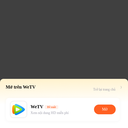
Mở trên WeTV
Trở lại trang chủ
WeTV
Đề xuất
Mở
Xem nội dung HD miễn phí