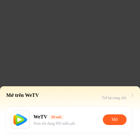
Mở trên WeTV
Trở lại trang chủ
WeTV
Đề xuất
Mở
Xem nội dung HD miễn phí