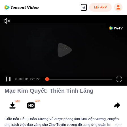
Mở APP
vi
00:00:00
/
01:25:22
Mạc Kim Quyết: Thiên Tinh Lăng
Giữa thời Liêu, Đoàn Xương Vũ được phong làm Kim Viện vương, chuyên
phụ trách việc đào vàng cho Chư Tuyên vương để cung ứng quân lương,
More