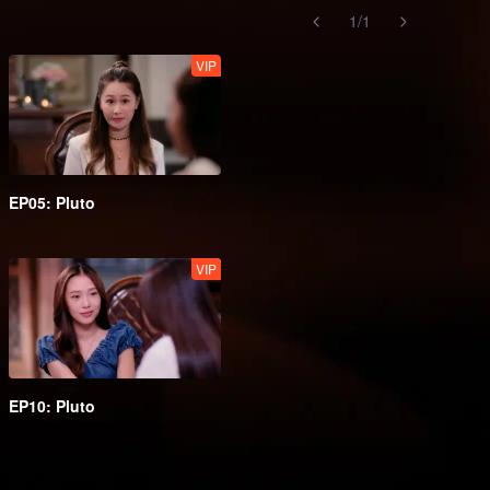
1
/
1
VIP
EP05: Pluto
VIP
EP10: Pluto