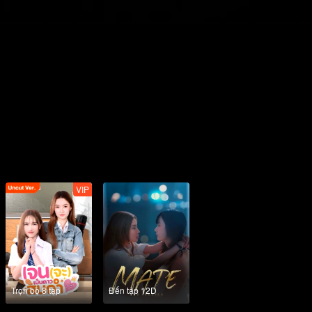
VIP
Trọn bộ 8 tập
Đến tập 12D