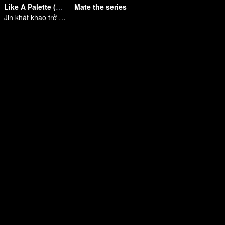
Like A Palette (Uncut Ver.)
Mate the series
Jin khát khao trở thành ngôi sao trường học