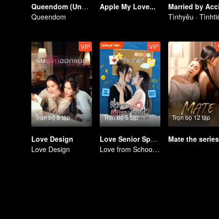
Queendom (Uncut Ver.)
Apple My Love...
Queendom
Tìnhyêu · Tìnhti
VIP
VIP
Trọn bộ 8 tập
Trọn bộ 5 tập
Trọn bộ 12 tập
Love Design
Love Senior Special Episode （Uncut Ver.)
Mate the series
Love Design
Love from School to Workplace