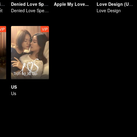
Married by Accident
Denied Love Special Endless
Apple My Love...
Love Design (Uncut Ver.)
ết
Denied Love Special Endless
Love Design
VIP
VIP
Trọn bộ 12 tập
US
Us