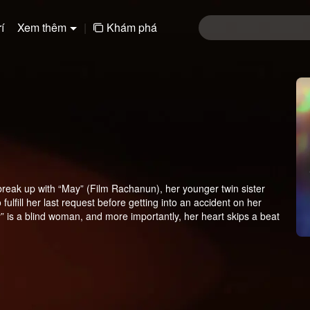
í
Xem thêm
|
Khám phá
break up with “May” (Film Rachanun), her younger twin sister
lfill her last request before getting into an accident on her
” is a blind woman, and more importantly, her heart skips a beat
s, “Ai-oon” confesses her feelings and poses as her sister instead!
e. How will “Ai-oon” and “May” fix their story, and what will become