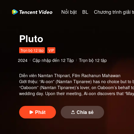
Nổi bật
BL
Chương trình giải tr
Pluto
Trọn bộ 12 tập
VIP
2024
Cập nhập đến
12
Tập
Trọn bộ 12 tập
Diễn viên
Namtan Thipnari, Film Rachanun Mahawan
Giới thiệu
:
“Ai-oon” (Namtan Tipnaree) has no choice but to 
“Oaboom” (Namtan Tipnaree)’s lover, on Oaboom’s behalf to fu
wedding day. Upon their meeting, Ai-oon discovers that “May
like never before when “May” kisses her. Scared to end thing
However, this love can never be easy when it begins with a li
of their relationship? Tune in to find out.
Phát
Chia sẻ