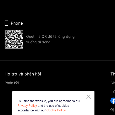
Phone
Quét mã QR để tải ứng dụng
xuống di động
Hỗ trợ và phản hồi
Th
Phản hồi
Gi
Li
By using the website, you are agreeing to our
Privacy Policy
and the use of cookies in
Đị
accordance with our
Cookie Policy.