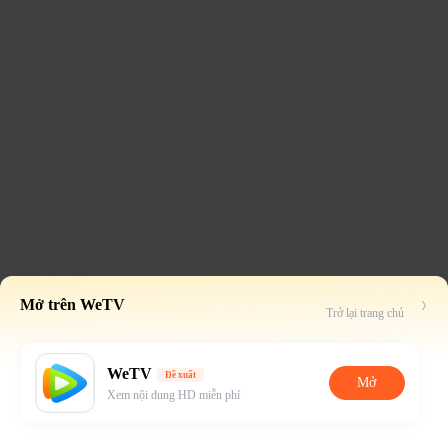
Mở trên WeTV
Trở lại trang chủ
WeTV
Đề xuất
Mở
Xem nội dung HD miễn phí