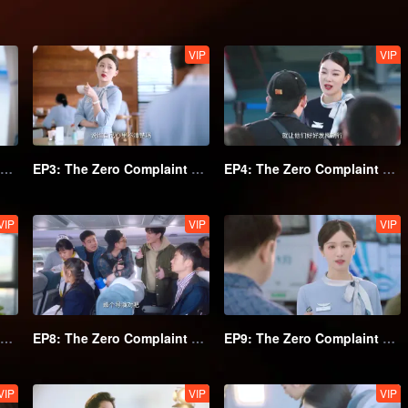
VIP
VIP
EP2: The Zero Complaint Flight
EP3: The Zero Complaint Flight
EP4: The Zero Complaint Flight
VIP
VIP
VIP
EP7: The Zero Complaint Flight
EP8: The Zero Complaint Flight
EP9: The Zero Complaint Flight
VIP
VIP
VIP