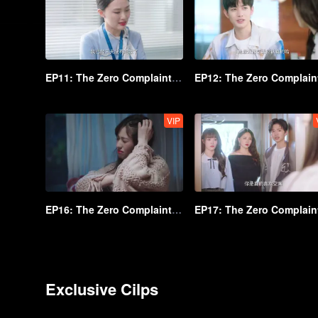
EP11: The Zero Complaint Flight
VIP
EP16: The Zero Complaint Flight
Exclusive Cilps