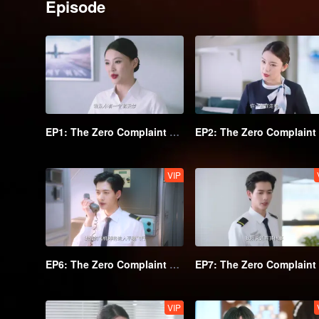
Episode
EP1: The Zero Complaint Flight
VIP
EP6: The Zero Complaint Flight
VIP