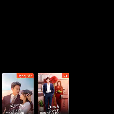
Độc quyền
VIP
Trọn bộ 24 tập
Trọn bộ 24 tập