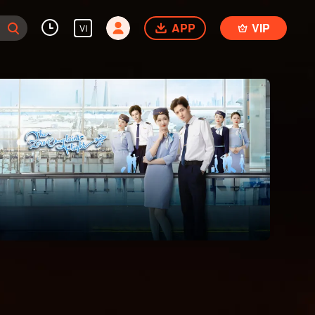
APP
VIP
VI