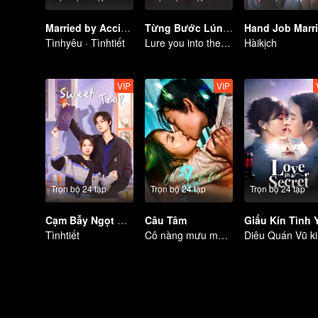
Married by Accident
Từng Bước Lún Sâu
Tìnhyêu · Tìnhtiết
Lure you into the trap with love as bait
Hàikịch
VIP
VIP
Trọn bộ 24 tập
Trọn bộ 24 tập
Trọn bộ 24 tập
Cạm Bẫy Ngọt Ngào
Câu Tâm
Giấu Kín Tình 
Tìnhtiết
Cô nàng mưu mô ôm hận báo thù phải lòng chàng thiếu gia bất hảo
Diêu