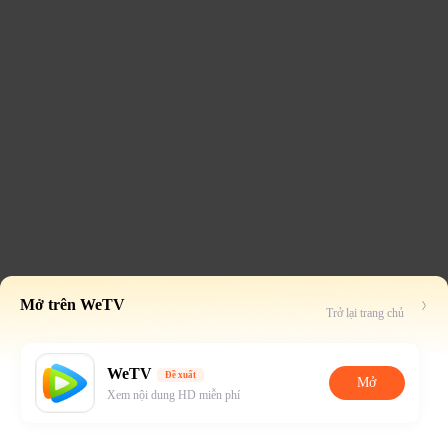
Mở trên WeTV
Trở lại trang chủ
WeTV
Đề xuất
Mở
Xem nội dung HD miễn phí