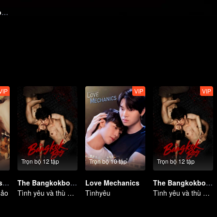
[Teaser 60s] - The Tuxedo The Series
VIP
VIP
VIP
Trọn bộ 12 tập
Trọn bộ 10 tập
Trọn bộ 12 tập
Time The Series (Bản Uncut)
The Bangkokboy Series
Love Mechanics
The Bangkokboy Series (Uncut Ver.)
nảo
Tình yêu và thù hận
Tìnhyêu
Tình yêu và thù hận