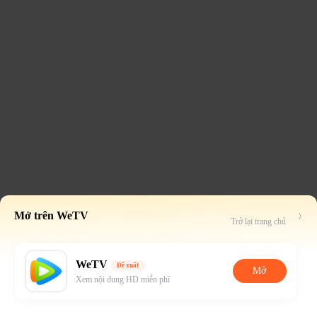
Mở trên WeTV
Trở lại trang chủ
WeTV
Đề xuất
Mở
Xem nội dung HD miễn phí