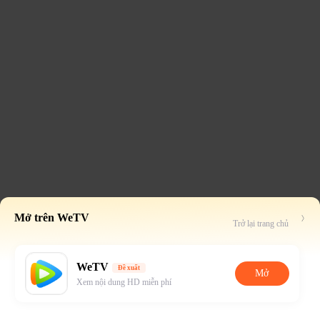
Mở trên WeTV
Trở lại trang chủ
WeTV
Đề xuất
Mở
Xem nội dung HD miễn phí