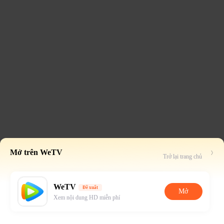
Mở trên WeTV
Trở lại trang chủ
WeTV
Đề xuất
Mở
Xem nội dung HD miễn phí