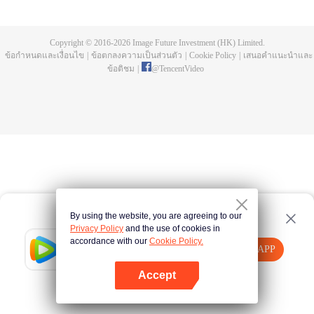
สูงสุดของจอมเวทย์ จึงพยายามกันอยู่ทุกวัน ในปีที่อายุครบ15 ทั้งสองคนได้รับ "กริมั
วร์" ซึ่งจะช่วยเพิ่มพลังเวทย์ให้แก่เจ้าของ และไปรับการทดสอบเข้าหน่วยอัศวิน
เวทมนตร์ กองกำลังจอมเวทย์ในสังกัดของจักรพรรดิเวทมนตร์ ผลลัพธ์คือ ยูโน่ที่มี
Copyright © 2016-
2026
Image Future Investment (HK) Limited.
พลังเวทย์สูง เข้าร่วมกับ [รุ่งอรุณสีทอง] หน่วยชั้นแนวหน้าในบรรดากองกำลังทั้งเก้า
ข้อกำหนดและเงื่อนไข
|
ข้อตกลงความเป็นส่วนตัว
|
Cookie Policy
|
เสนอคำแนะนำและ
ส่วนแอสต้าที่ไม่มีพลังเวทย์เลยเข้าร่วมกับ [กระทิงดำ] ในที่สุดทั้งสองคนก็เริ่มก้าว
ข้อติชม
|
@
TencentVideo
เดินไปสู่การเป็นจักรพรรดิเวทมนตร์
By using the website, you are agreeing to our
Privacy Policy
and the use of cookies in
accordance with our
Cookie Policy.
Tencent Video
เปิด APP
รับชมเนื้อหาเพิ่มเติม
Accept
หากล้มเหลว โปรด
คลิกที่นี่
ลองใหม่อีกครั้ง
เปิด APP