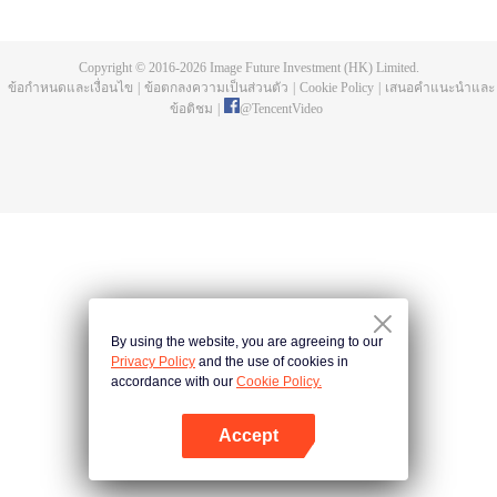
ตอบแทนบุญคุณของหลิวอิ๋ง อวี้ฉือหลงเหยียนจึงรับปากช่วยเหลือเซี่ยโหวเสวี่ยจาก
ความตายโดยแลกกับเงื่อนไขว่าต้องคุ้มครองคุณหนูถึงสามชาติ อวี้ฉือหลงเหยีย
นทำตามสัญญาพร้อมกับปกป้องหลิวอิ๋งไปถึงสามชาติ จนเวลาล่วงเลยมาถึงชาติที่สี่
Copyright © 2016-
2026
Image Future Investment (HK) Limited.
หลิวอิ๋งในร่าง"กู้ชิงเยียน" ได้รับรู้การมีอยู่ของอวี้ฉือหลงเหยียน ชาติที่เหมือนความ
ข้อกำหนดและเงื่อนไข
|
ข้อตกลงความเป็นส่วนตัว
|
Cookie Policy
|
เสนอคำแนะนำและ
ทุกข์โศกทั้งปวงจะสิ้นสุด....แต่แล้วอวี้ฉือหลงเหยียนต้องเผชิญหน้ากับโทษทัณฑ์จาก
ข้อติชม
|
@
TencentVideo
การละเมิดบัญชาสวรรค์ ในท้ายสุดแล้วทั้งสองจะสามารถครองรักกันหรือไม่...
By using the website, you are agreeing to our
Privacy Policy
and the use of cookies in
accordance with our
Cookie Policy.
Accept
เปิด APP