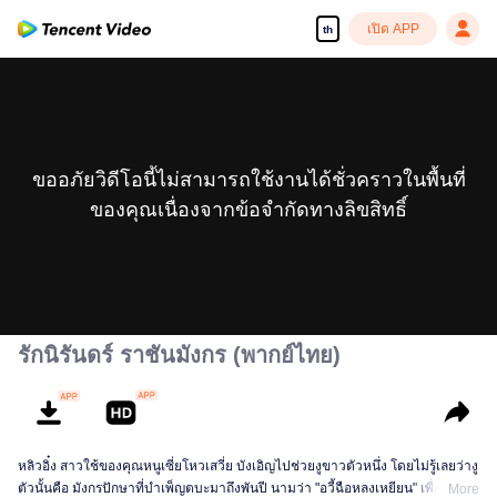
เปิด APP
th
ขออภัยวิดีโอนี้ไม่สามารถใช้งานได้ชั่วคราวในพื้นที่
ของคุณเนื่องจากข้อจำกัดทางลิขสิทธิ์
รักนิรันดร์ ราชันมังกร (พากย์ไทย)
หลิวอิ๋ง สาวใช้ของคุณหนูเซี่ยโหวเสวี่ย บังเอิญไปช่วยงูขาวตัวหนึ่ง โดยไม่รู้เลยว่างู
ตัวนั้นคือ มังกรปักษาที่บำเพ็ญตบะมาถึงพันปี นามว่า "อวี้ฉือหลงเหยียน" เพื่อ
More