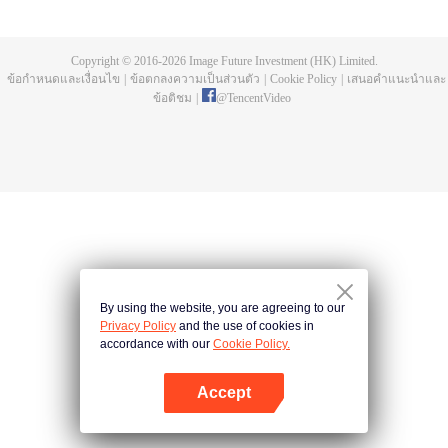
ตอบแทนบุญคุณของหลิวอิ๋ง อวี้ฉือหลงเหยียนจึงรับปากช่วยเหลือเซี่ยโหวเสวี่ยจาก
ความตายโดยแลกกับเงื่อนไขว่าต้องคุ้มครองคุณหนูถึงสามชาติ อวี้ฉือหลงเหยีย
นทำตามสัญญาพร้อมกับปกป้องหลิวอิ๋งไปถึงสามชาติ จนเวลาล่วงเลยมาถึงชาติที่สี่
Copyright © 2016-
2026
Image Future Investment (HK) Limited.
หลิวอิ๋งในร่าง"กู้ชิงเยียน" ได้รับรู้การมีอยู่ของอวี้ฉือหลงเหยียน ชาติที่เหมือนความ
ข้อกำหนดและเงื่อนไข
|
ข้อตกลงความเป็นส่วนตัว
|
Cookie Policy
|
เสนอคำแนะนำและ
ทุกข์โศกทั้งปวงจะสิ้นสุด....แต่แล้วอวี้ฉือหลงเหยียนต้องเผชิญหน้ากับโทษทัณฑ์จาก
ข้อติชม
|
@
TencentVideo
การละเมิดบัญชาสวรรค์ ในท้ายสุดแล้วทั้งสองจะสามารถครองรักกันหรือไม่...
By using the website, you are agreeing to our
Privacy Policy
and the use of cookies in
accordance with our
Cookie Policy.
Accept
เปิด APP