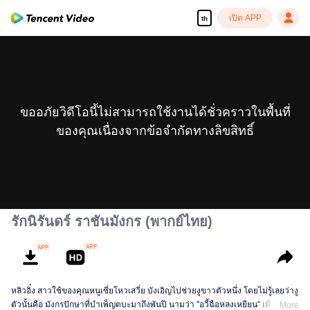
เปิด APP
th
ขออภัยวิดีโอนี้ไม่สามารถใช้งานได้ชั่วคราวในพื้นที่
ของคุณเนื่องจากข้อจำกัดทางลิขสิทธิ์
รักนิรันดร์ ราชันมังกร (พากย์ไทย)
หลิวอิ๋ง สาวใช้ของคุณหนูเซี่ยโหวเสวี่ย บังเอิญไปช่วยงูขาวตัวหนึ่ง โดยไม่รู้เลยว่างู
ตัวนั้นคือ มังกรปักษาที่บำเพ็ญตบะมาถึงพันปี นามว่า "อวี้ฉือหลงเหยียน" เพื่อ
More