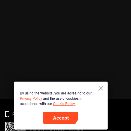
By using the website, you are agreeing to our
Privacy Policy
and the use of cookies in
accordance with our
Cookie Policy.
Phone
Accept
สแกนรหัส QR เพื่อดาวน์โหลด