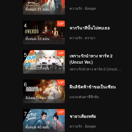
ความรัก · ย้อนยุค
ทั้งหมด 21 ตอน
VIP
4
หากวินาทีนั้นไม่พบเธอ
ความรัก · ดราม่า
ทั้งหมด 33 ตอน
VIP
5
เพราะรักนำทาง พาร์ท 2
(Uncut Ver.)
ทั้งหมด 25 ตอน
เพราะรักนำทาง พาร์ท 2 (Uncut Ver.)
VIP
6
ฝืนลิขิตฟ้าข้าขอเป็นเซียน
แนวแฟนตาซีลึกลับ
อัปเดตถึงตอน 152
VIP
7
ชายาเคียงหทัย
ความรัก · ย้อนยุค
ทั้งหมด 40 ตอน