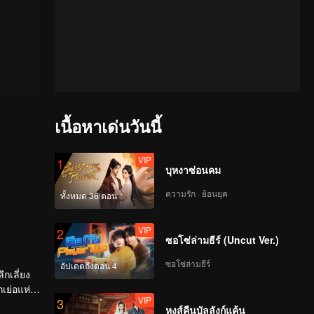
เนื้อหาเด่นวันนี้
VIP
1
บุหงาซ่อนคม
ความรัก · ย้อนยุค
ทั้งหมด 36 ตอน
VIP
2
ซอโซ่ล่ามธีร์ (Uncut Ver.)
ซอโซ่ล่ามธีร์
อัปเดตถึงตอน 4
กเลี่ยง
เย่อแห่ง
VIP
3
หงส์คืนบัลลังก์แค้น