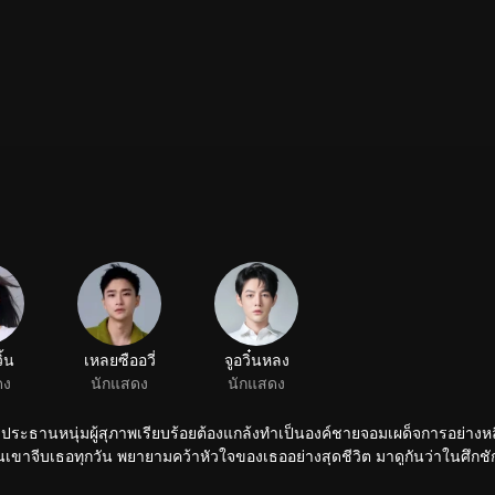
ิ้น
เหลยซืออวี่
จูอวิ๋นหลง
ดง
นักแสดง
นักแสดง
 และประธานหนุ่มผู้สุภาพเรียบร้อยต้องแกล้งทำเป็นองค์ชายจอมเผด็จการอย่างหลี
เขาจีบเธอทุกวัน พยายามคว้าหัวใจของเธออย่างสุดชีวิต มาดูกันว่าในศึกชัก
ายบางอย่างซ่อนอยู่ในเรื่องราวนี้