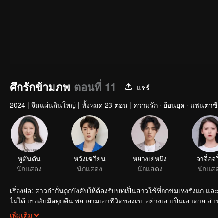
ศึกรักข้ามภพ
ตอนที่ 11
แชร์
2024
|
จีนแผ่นดินใหญ่
|
ทั้งหมด 23 ตอน
|
ความรัก · ย้อนยุค · แฟนตาซี
หูตันตัน
หวังเซวียน
หยางเย่หมิง
จาจื่อจว
นักแสดง
นักแสดง
นักแสดง
นักแส
เริ่องย่อ: สาวก๋ากั่นถูกบังคับให้ต้องรับบทเป็นสาวใช้ที่ถูกข่มเหงรังแก
ไม่ได้ เธอลับมีดทุกคืน พยายามเอาชีวิตของเขาอย่างเอาเป็นเอาตาย ส่วน
ชีวิตครั้งนี้ใครจะเป็นผู้ชนะ ระหว่างที่เขาและเธอสู้รบกันก็พบว่ามีแผนร้
เพิ่มเติม