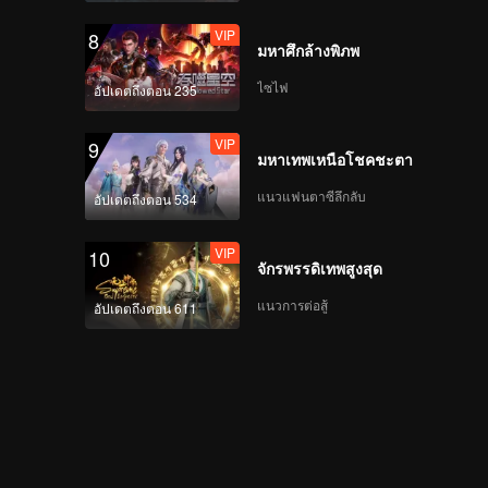
VIP
8
มหาศึกล้างพิภพ
ไซไฟ
อัปเดตถึงตอน 235
VIP
9
มหาเทพเหนือโชคชะตา
แนวแฟนตาซีลึกลับ
อัปเดตถึงตอน 534
VIP
10
จักรพรรดิเทพสูงสุด
แนวการต่อสู้
อัปเดตถึงตอน 611