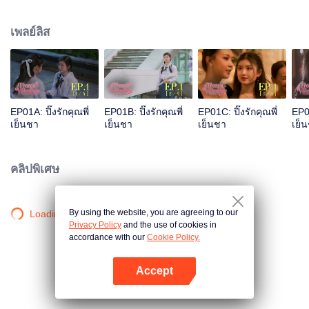
และมีรักแรกเป็นรุ่นพี่ที่สวยมากกแต่ก็เย็นชาสุดๆ แล้วโลกก็เป็นใจ เหวี่ยงให้ปิ๊งรักได้
มาเจอรักแรกของตัวเองอีกครั้ง “พี่ชาร์มคนเย็นชา“ ส่วนพี่ชาร์มจำไม่ได้ว่านี่คือเด็ก
เพลย์ลิส
แว่นที่เคยเดินตามต้อยๆ ถ้ารู้ว่าเด็กหน้าสวยคนนี้ เคยแอบชอบตัวเองมาก่อนจะเป็น
ยังไง
EP01A: ปิ๊งรักคุณพี่
EP01B: ปิ๊งรักคุณพี่
EP01C: ปิ๊งรักคุณพี่
EP01
เย็นชา
เย็นชา
เย็นชา
เย็
คลิปพิเศษ
By using the website, you are agreeing to our
Loading…
Privacy Policy
and the use of cookies in
accordance with our
Cookie Policy.
Accept
เปิด APP