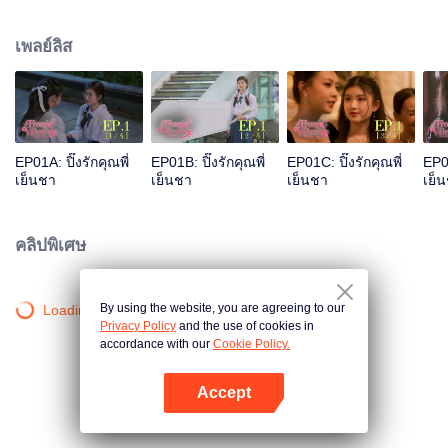
และมีรักแรกเป็นรุ่นพี่ที่สวยมากกแต่ก็เย็นชาสุดๆ แล้วโลกก็เป็นใจ เหวี่ยงให้ปิ๊งรักได้
มาเจอรักแรกของตัวเองอีกครั้ง “พี่ชาร์มคนเย็นชา“ ส่วนพี่ชาร์มจำไม่ได้ว่านี่คือเด็ก
เพลย์ลิส
แว่นที่เคยเดินตามต้อยๆ ถ้ารู้ว่าเด็กหน้าสวยคนนี้ เคยแอบชอบตัวเองมาก่อนจะเป็น
ยังไง
EP01A: ปิ๊งรักคุณพี่
EP01B: ปิ๊งรักคุณพี่
EP01C: ปิ๊งรักคุณพี่
EP01
เย็นชา
เย็นชา
เย็นชา
เย็
คลิปพิเศษ
By using the website, you are agreeing to our
Loading…
Privacy Policy
and the use of cookies in
accordance with our
Cookie Policy.
Accept
เปิด APP