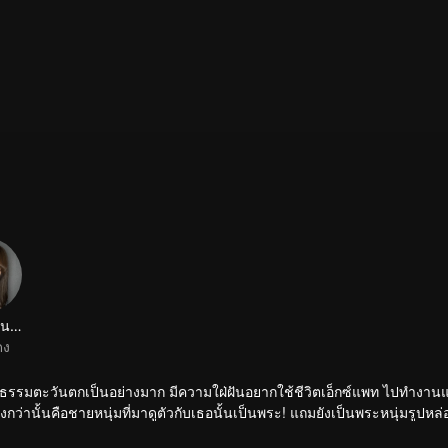
ริน ทาคานาชิ
ดง
นธรรมตะวันตกเป็นอย่างมาก มีความใฝ่ฝันอยากใช้ชีวิตเอ็กซ์แพท ไปทำงาน
ทึ่งกว่านั้นคือชายหนุ่มที่มาดูตัวกับเธอนั้นเป็นพระ! แถมยังเป็นพระหนุ่มรูปหล
นั้น เรื่องราวของพวกเขาจะโบ๊ะบ๊ะขนาดไหน โปรดติดตาม