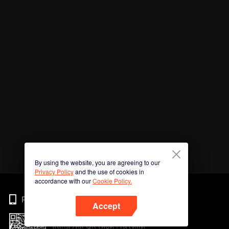
By using the website, you are agreeing to our
Privacy Policy
and the use of cookies in
accordance with our
Cookie Policy.
Phone
Accept
สแกนรหัส QR เพื่อดาวน์โหลด