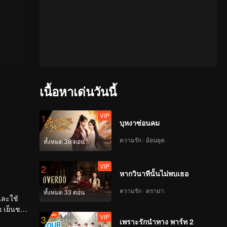
เนื้อหาเด่นวันนี้
VIP
1
บุหงาซ่อนคม
ความรัก · ย้อนยุค
ทั้งหมด 36 ตอน
VIP
2
หากวินาทีนั้นไม่พบเธอ
ความรัก · ดราม่า
ทั้งหมด 33 ตอน
และใช้
่อ เย็นชา
VIP
3
เพราะรักนำทาง พาร์ท 2