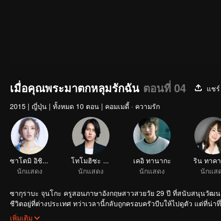
เมื่อคุณพระมาตกหลุมรักฉัน
ตอนที่ 04
แชร์
2015
|
ญี่ปุ่น
|
ทั้งหมด 10 ตอน
|
คอมเมดี้ · ความรัก
ซาโตมิ อิชิฮาระ
โทโมฮิซะ ยามาชิตะ
เคอิ ทานากะ
นักแสดง
นักแสดง
นักแสดง
นักแส
ซากุราบะ จุนโกะ ครูสอนภาษาอังกฤษสาวสวยวัย 29 ปี ที่สนับสนุนวัฒ
ชีวิตอยู่ที่ต่างประเทศ ทว่าเวลานี้กลับถูกครอบครัวบีบให้ไปดูตัว แต่ที่น่า
จริงใจ จุดเริ่มต้นความฮาจึงได้เริ่มขึ้นพวกเขาจะแมทช์กันได้หรือไม่
เพิ่มเติม