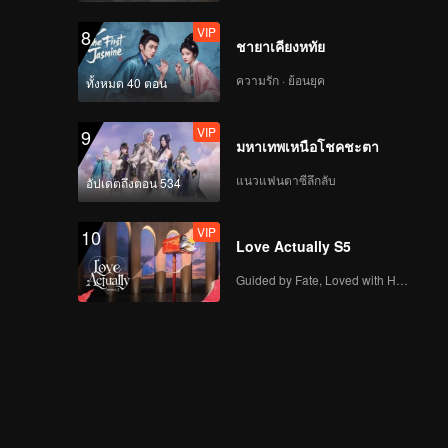
VIP
8
ชายาเคียงหทัย
ความรัก · ย้อนยุค
ทั้งหมด 40 ตอน
VIP
9
มหาเทพเหนือโชคชะตา
แนวแฟนตาซีลึกลับ
อัปเดตถึงตอน 534
VIP
10
Love Actually S5
Guided by Fate, Loved with Heart