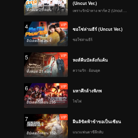
(Uncut Ver.)
ทั้งหมด 25 ตอน
เพราะรักนำทาง พาร์ท 2 (Uncut Ver.)
VIP
4
ซอโซ่ล่ามธีร์ (Uncut Ver.)
ซอโซ่ล่ามธีร์
อัปเดตถึงตอน 4
VIP
5
หงส์คืนบัลลังก์แค้น
ความรัก · ย้อนยุค
ทั้งหมด 21 ตอน
VIP
6
มหาศึกล้างพิภพ
ไซไฟ
อัปเดตถึงตอน 235
VIP
7
ฝืนลิขิตฟ้าข้าขอเป็นเซียน
แนวแฟนตาซีลึกลับ
อัปเดตถึงตอน 152