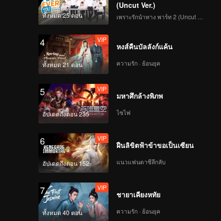
หึง
(Uncut Ver.)
ทั้งหมด 25 ตอน
เพราะรักนำทาง พาร์ท 2 (Uncut Ver.)
VIP
EP1 ตอนพิเศษ: เลือก
ห้องครั้งแรก ความ
VIP
4
ปรารถนาค่อย ๆ โผล่มา
หงส์คืนบัลลังก์แค้น
ความรัก · ย้อนยุค
ทั้งหมด 21 ตอน
VIP
EP1 ดูด้วยกัน (พาร์ท
แรก): แขกรับเชิญแห่ง
VIP
5
Heart Signal ทั้ง 7 มา
มหาศึกล้างพิภพ
รวมตัวกันรับชมความโร
แมนติกอีกครั้ง
ไซไฟ
อัปเดตถึงตอน 235
VIP
EP1 ดูด้วยกัน (พาร์ท
สอง): จับสัญญาณ! แขก
VIP
6
รับเชิญสุดฮอตจนต้อง
ฝืนลิขิตฟ้าข้าขอเป็นเซียน
ร้องว้าว
แนวแฟนตาซีลึกลับ
อัปเดตถึงตอน 152
VIP
EP1 ดูด้วยกัน (พาร์ทสา
ม): พลุดินเนอร์ยาม
VIP
7
ค่ำคืน ทำเอาแขกรับเชิญ
ชายาเคียงหทัย
จากซีซันก่อนถึงกับตะลึง
ความรัก · ย้อนยุค
ทั้งหมด 40 ตอน
EP2(พาร์ทแรก): เดต