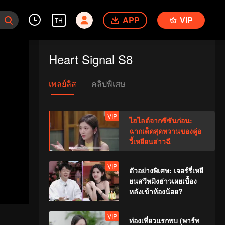
APP
VIP
TH
Heart Signal S8
เพลย์ลิส
คลิปพิเศษ
VIP
ไฮไลต์จากซีซันก่อน:
ฉากเด็ดสุดหวานของคู่อ
วี้เหยียนฮ่าวฉี
VIP
ตัวอย่างพิเศษ: เจอร์รี่เหยี
ยนสวีหมิงฮ่าวเผยเบื้อง
หลังเข้าห้องน้อย?
VIP
ท่องเที่ยวแรกพบ (พาร์ท