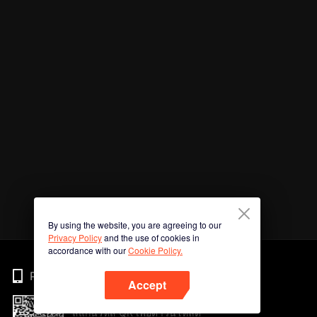
By using the website, you are agreeing to our
Privacy Policy
and the use of cookies in
accordance with our
Cookie Policy.
Phone
Accept
สแกนรหัส QR เพื่อดาวน์โหลด