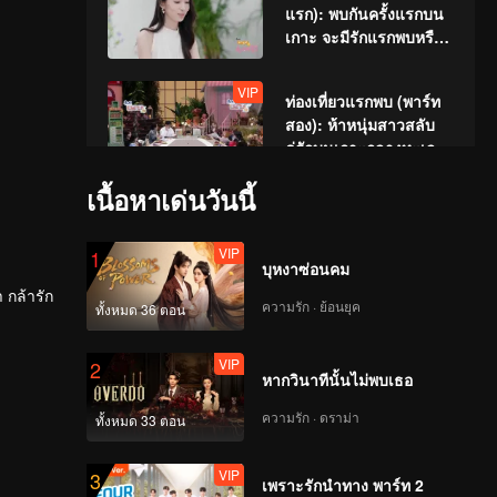
แรก): พบกันครั้งแรกบน
เกาะ จะมีรักแรกพบหรือ
ไม่
VIP
ท่องเที่ยวแรกพบ (พาร์ท
สอง): ห้าหนุ่มสาวสลับ
คู่รักบนเกาะกลางทะเล
เนื้อหาเด่นวันนี้
EP1(พาร์ทแรก): หนุ่ม
สาวหน้าตาดีตกหลุมรัก
VIP
1
กันในดินเนอร์
บุหงาซ่อนคม
 กล้ารัก
ความรัก · ย้อนยุค
ทั้งหมด 36 ตอน
EP1(พาร์ทสอง): ศึกเดือด
ในครัว สามสาวรุมหนุ่ม
VIP
2
ฮอต
หากวินาทีนั้นไม่พบเธอ
ความรัก · ดราม่า
ทั้งหมด 33 ตอน
EP1(พาร์ทสาม): คู่รักใส
ๆ พาน้องหมาเดินเล่น
VIP
3
สาวแซ่บสดใสออกอาการ
เพราะรักนำทาง พาร์ท 2