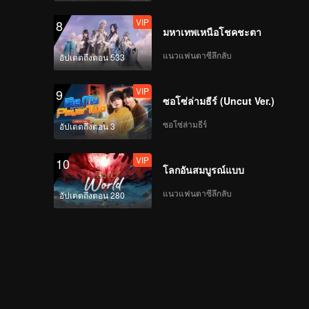
แรก! คุณหมอรักบริสุทธิ์
VIP
8
ลุยเพื่อความรัก
มหาเทพเหนือโชคชะตา
แนวแฟนตาซีลึกลับ
อัปเดตถึงตอน 533
EP2(พาร์ทสอง): ทหาร
หน่วยรบพิเศษสวิตเซอร์
VIP
9
แลนด์ยอมแพ้ให้กับสาว
ซอโซ่ล่ามธีร์ (Uncut Ver.)
น่ารักสดใส
ซอโซ่ล่ามธีร์
อัปเดตถึงตอน 3
EP2(พาร์ทสาม): เหมือน
หลุดมาจากซีรีส์ไอดอล!
VIP
10
คู่เคอเล่อจับมือกันเล่นสเก็
โลกอันสมบูรณ์แบบ
ตน้ำแข็ง
แนวแฟนตาซีลึกลับ
อัปเดตถึงตอน 280
VIP
EP2 ตอนพิเศษ: ปลดล็อก
พื้นที่ใหม่ในบ้านเล็ก พูด
คุยเยียวยาหัวใจในยาม
ค่ำคืน
VIP
EP2 ดูด้วยกัน (พาร์ท
แรก): สามคู่รักสุดฮอต
รวมตัวกันหวานชื่นเพื่อ