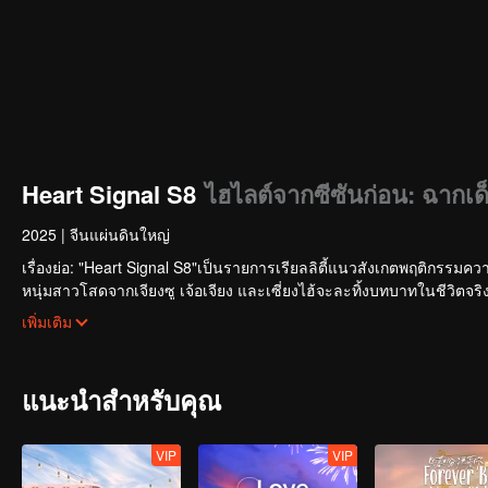
Heart Signal S8
ไฮไลต์จากซีซันก่อน: ฉากเด็
2025
|
จีนแผ่นดินใหญ่
เรื่องย่อ: "Heart Signal S8"เป็นรายการเรียลลิตี้แนวสังเกตพฤติกรรม
หนุ่มสาวโสดจากเจียงซู เจ้อเจียง และเซี่ยงไฮ้จะละทิ้งบทบาทในชีวิตจริ
กล้าลอง
เพิ่มเติม
และออกเดินทางสู่ช่วงเวลาแห่งความหวั่นไหวในเวลาหนึ่งเดือน!
แนะนำสำหรับคุณ
VIP
VIP