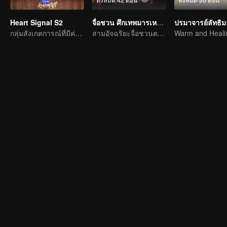
Heart Signal S2
จื่อชวน ศึกเทพมารเหนือพิภพ
ปรมาจารย์ลัทธิ
กลุ่มสังเกตการณ์ที่มีค่าสูง
สามอัจฉริยะจื่อชวนตะลุยทวีปซีชวน