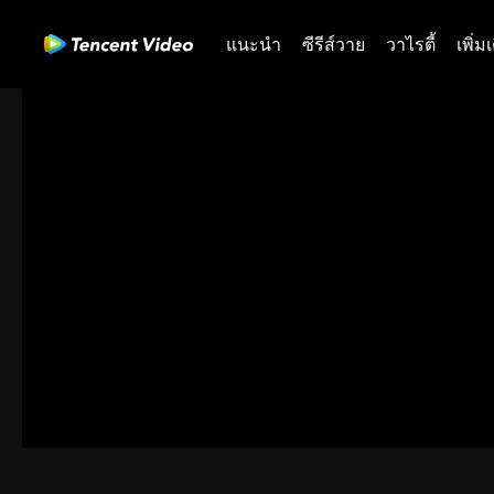
แนะนำ
ซีรีส์วาย
วาไรตี้
เพิ่ม