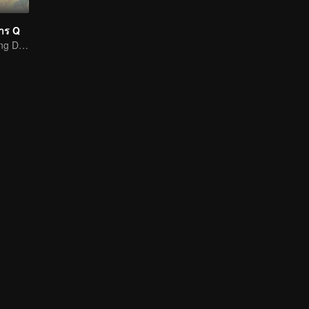
มาร Q
Warm and Healing Daily Life