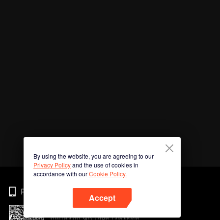
By using the website, you are agreeing to our
Privacy Policy
and the use of cookies in
accordance with our
Cookie Policy.
Phone
Accept
สแกนรหัส QR เพื่อดาวน์โหลด