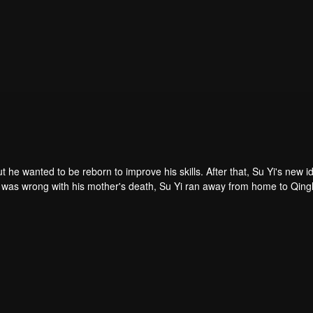
ut he wanted to be reborn to improve his skills. After that, Su Yi's new id
 was forced to become a live-in son-in-law. A year later, he awakened t