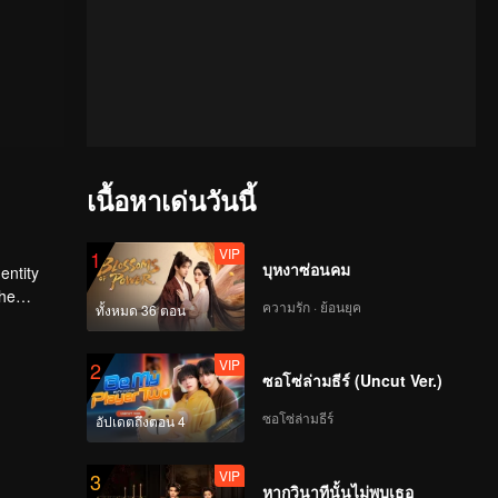
เนื้อหาเด่นวันนี้
VIP
1
บุหงาซ่อนคม
entity
ความรัก · ย้อนยุค
ทั้งหมด 36 ตอน
he
VIP
2
ซอโซ่ล่ามธีร์ (Uncut Ver.)
ซอโซ่ล่ามธีร์
อัปเดตถึงตอน 4
VIP
3
หากวินาทีนั้นไม่พบเธอ