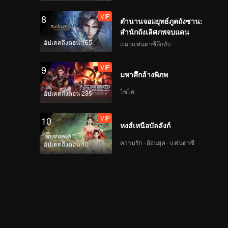
VIP
8
ตำนานจอมยุทธ์ภูตถังซาน:
สำนักถังเลิศภพจบแดน
อัปเดตถึงตอน 165
แนวแฟนตาซีลึกลับ
VIP
9
มหาศึกล้างพิภพ
ไซไฟ
อัปเดตถึงตอน 235
VIP
10
หงส์เหนือบัลลังก์
ความรัก · ย้อนยุค · แฟนตาซี
อัปเดตถึงตอน 10