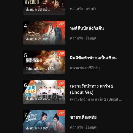
ความรัก · ดราม่า
ทั้งหมด 33 ตอน
VIP
4
หงส์คืนบัลลังก์แค้น
ความรัก · ย้อนยุค
ทั้งหมด 21 ตอน
VIP
5
ฝืนลิขิตฟ้าข้าขอเป็นเซียน
แนวแฟนตาซีลึกลับ
อัปเดตถึงตอน 153
VIP
6
เพราะรักนำทาง พาร์ท 2
(Uncut Ver.)
ทั้งหมด 25 ตอน
เพราะรักนำทาง พาร์ท 2 (Uncut Ver.)
VIP
7
ชายาเคียงหทัย
ความรัก · ย้อนยุค
ทั้งหมด 40 ตอน