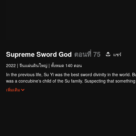
Supreme Sword God
ตอนที่ 75
แชร์
2022
|
จีนแผ่นดินใหญ่
|
ทั้งหมด 140 ตอน
In the previous life, Su Yi was the best sword divinity in the world. B
was a concubine's child of the Su family. Suspecting that something was wrong with his mother's death, Su Yi ran away from home to Qinghe
Sword Mansion to practice. But suddenly, he lost his cultivation and
เพิ่มเติม
memory of his previous life and began his rise.