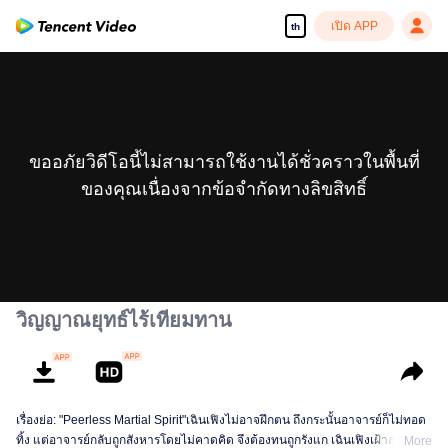
เปิด APP
th
ขออภัยวิดีโอนี้ไม่สามารถใช้งานได้ชั่วคราวในพื้นที่
ของคุณเนื่องจากข้อจำกัดทางลิขสิทธิ์
วิญญาณยุทธ์ไร้เทียมทาน
เรื่องย่อ: "Peerless Martial Spirit"เฉินเฟิงไม่อาจฝึกตน ถึงกระนั้นอาจารย์ก็ไม่ทอด
ทิ้ง แต่อาจารย์กลับถูกสังหารโดยไม่คาดคิด จึงต้องทนถูกรังแก เฉินเฟิงเฝ้าสุสานอยู่
More