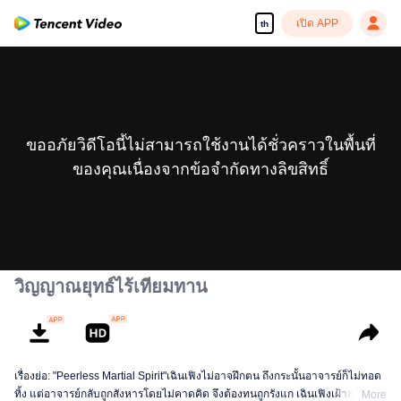
เปิด APP
th
ขออภัยวิดีโอนี้ไม่สามารถใช้งานได้ชั่วคราวในพื้นที่
ของคุณเนื่องจากข้อจำกัดทางลิขสิทธิ์
วิญญาณยุทธ์ไร้เทียมทาน
เรื่องย่อ: "Peerless Martial Spirit"เฉินเฟิงไม่อาจฝึกตน ถึงกระนั้นอาจารย์ก็ไม่ทอด
ทิ้ง แต่อาจารย์กลับถูกสังหารโดยไม่คาดคิด จึงต้องทนถูกรังแก เฉินเฟิงเฝ้าสุสานอยู่
More