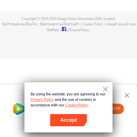
ห้าปี ก็พบว่าอาจารย์แกล้งตาย และยังพบยอดโลหิตมังกรและถ้วยสามขาลึกลับที่
เขาทิ้งไว้ให้ เฉินเฟิงออกตามหาอาจารย์ และกลายผู้ที่แข็งแกร่งที่สุด
Copyright © 2016-
2026
Image Future Investment (HK) Limited.
ข้อกำหนดและเงื่อนไข
|
ข้อตกลงความเป็นส่วนตัว
|
Cookie Policy
|
เสนอคำแนะนำและ
ข้อติชม
|
@
TencentVideo
By using the website, you are agreeing to our
Privacy Policy
and the use of cookies in
accordance with our
Cookie Policy.
Tencent Video
เปิด APP
รับชมเนื้อหาเพิ่มเติม
Accept
หากล้มเหลว โปรด
คลิกที่นี่
ลองใหม่อีกครั้ง
เปิด APP