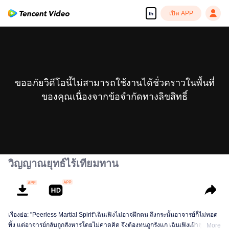
เปิด APP
th
ขออภัยวิดีโอนี้ไม่สามารถใช้งานได้ชั่วคราวในพื้นที่
ของคุณเนื่องจากข้อจำกัดทางลิขสิทธิ์
วิญญาณยุทธ์ไร้เทียมทาน
เรื่องย่อ: "Peerless Martial Spirit"เฉินเฟิงไม่อาจฝึกตน ถึงกระนั้นอาจารย์ก็ไม่ทอด
ทิ้ง แต่อาจารย์กลับถูกสังหารโดยไม่คาดคิด จึงต้องทนถูกรังแก เฉินเฟิงเฝ้าสุสานอยู่
More