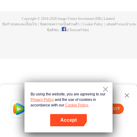
ห้าปี ก็พบว่าอาจารย์แกล้งตาย และยังพบยอดโลหิตมังกรและถ้วยสามขาลึกลับที่
เขาทิ้งไว้ให้ เฉินเฟิงออกตามหาอาจารย์ และกลายผู้ที่แข็งแกร่งที่สุด
Copyright © 2016-
2026
Image Future Investment (HK) Limited.
ข้อกำหนดและเงื่อนไข
|
ข้อตกลงความเป็นส่วนตัว
|
Cookie Policy
|
เสนอคำแนะนำและ
ข้อติชม
|
@
TencentVideo
By using the website, you are agreeing to our
Privacy Policy
and the use of cookies in
accordance with our
Cookie Policy.
Tencent Video
เปิด APP
รับชมเนื้อหาเพิ่มเติม
Accept
หากล้มเหลว โปรด
คลิกที่นี่
ลองใหม่อีกครั้ง
เปิด APP