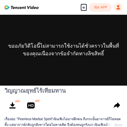
เปิด APP
th
ขออภัยวิดีโอนี้ไม่สามารถใช้งานได้ชั่วคราวในพื้นที่
ของคุณเนื่องจากข้อจำกัดทางลิขสิทธิ์
วิญญาณยุทธ์ไร้เทียมทาน
เรื่องย่อ: "Peerless Martial Spirit"เฉินเฟิงไม่อาจฝึกตน ถึงกระนั้นอาจารย์ก็ไม่ทอด
ทิ้ง แต่อาจารย์กลับถูกสังหารโดยไม่คาดคิด จึงต้องทนถูกรังแก เฉินเฟิงเฝ้าสุสานอยู่
More