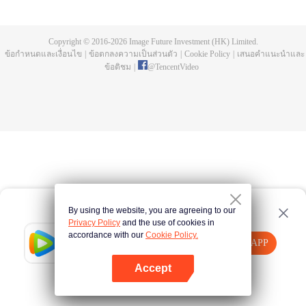
ห้าปี ก็พบว่าอาจารย์แกล้งตาย และยังพบยอดโลหิตมังกรและถ้วยสามขาลึกลับที่
เขาทิ้งไว้ให้ เฉินเฟิงออกตามหาอาจารย์ และกลายผู้ที่แข็งแกร่งที่สุด
Copyright © 2016-
2026
Image Future Investment (HK) Limited.
ข้อกำหนดและเงื่อนไข
|
ข้อตกลงความเป็นส่วนตัว
|
Cookie Policy
|
เสนอคำแนะนำและ
ข้อติชม
|
@
TencentVideo
By using the website, you are agreeing to our
Privacy Policy
and the use of cookies in
accordance with our
Cookie Policy.
Tencent Video
เปิด APP
รับชมเนื้อหาเพิ่มเติม
Accept
หากล้มเหลว โปรด
คลิกที่นี่
ลองใหม่อีกครั้ง
เปิด APP