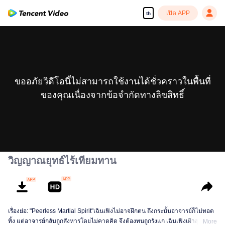
เปิด APP
th
ขออภัยวิดีโอนี้ไม่สามารถใช้งานได้ชั่วคราวในพื้นที่
ของคุณเนื่องจากข้อจำกัดทางลิขสิทธิ์
วิญญาณยุทธ์ไร้เทียมทาน
เรื่องย่อ: "Peerless Martial Spirit"เฉินเฟิงไม่อาจฝึกตน ถึงกระนั้นอาจารย์ก็ไม่ทอด
ทิ้ง แต่อาจารย์กลับถูกสังหารโดยไม่คาดคิด จึงต้องทนถูกรังแก เฉินเฟิงเฝ้าสุสานอยู่
More