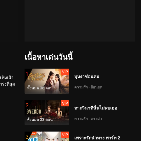
เนื้อหาเด่นวันนี้
VIP
1
บุหงาซ่อนคม
เฟิงเฝ้า
่งที่สุด
ความรัก · ย้อนยุค
ทั้งหมด 36 ตอน
VIP
2
หากวินาทีนั้นไม่พบเธอ
ความรัก · ดราม่า
ทั้งหมด 33 ตอน
VIP
3
เพราะรักนำทาง พาร์ท 2