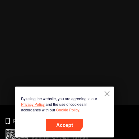
By using the website, you are agreeing to our
Privacy Policy
and the use of cookies in
accordance with our
Cookie Policy.
Phone
Accept
สแกนรหัส QR เพื่อดาวน์โหลด