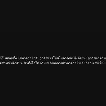
รย์ก็ไม่ทอดทิ้ง แต่อาจารย์กลับถูกสังหารโดยไม่คาดคิด จึงต้องทนถูกรังแก เฉิน
ามขาลึกลับที่เขาทิ้งไว้ให้ เฉินเฟิงออกตามหาอาจารย์ และกลายผู้ที่แข็งแกร