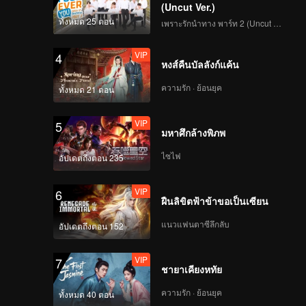
(Uncut Ver.)
ทั้งหมด 25 ตอน
เพราะรักนำทาง พาร์ท 2 (Uncut Ver.)
VIP
4
หงส์คืนบัลลังก์แค้น
ความรัก · ย้อนยุค
ทั้งหมด 21 ตอน
VIP
5
มหาศึกล้างพิภพ
ไซไฟ
อัปเดตถึงตอน 235
VIP
6
ฝืนลิขิตฟ้าข้าขอเป็นเซียน
แนวแฟนตาซีลึกลับ
อัปเดตถึงตอน 152
VIP
7
ชายาเคียงหทัย
ความรัก · ย้อนยุค
ทั้งหมด 40 ตอน