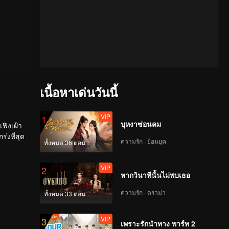
เนื้อหาเด่นวันนี้
VIP
1
บุหงาซ่อนคม
เฟิงเฝ้า
่งที่สุด
ความรัก · ย้อนยุค
ทั้งหมด 36 ตอน
VIP
2
หากวินาทีนั้นไม่พบเธอ
ความรัก · ดราม่า
ทั้งหมด 33 ตอน
VIP
3
เพราะรักนำทาง พาร์ท 2