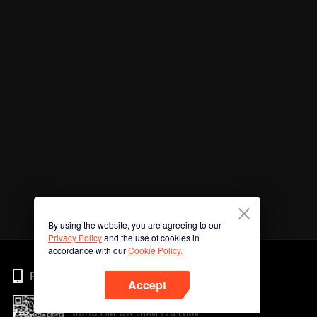
By using the website, you are agreeing to our
Privacy Policy
and the use of cookies in
accordance with our
Cookie Policy.
Phone
Accept
สแกนรหัส QR เพื่อดาวน์โหลด