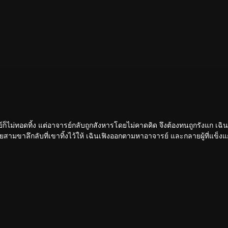
รย์ก็ไม่ทอดทิ้ง แต่อาจารย์กลับถูกสังหารโดยไม่คาดคิด จึงต้องทนถูกรังแก เฉิน
ามขาลึกลับที่เขาทิ้งไว้ให้ เฉินเฟิงออกตามหาอาจารย์ และกลายผู้ที่แข็งแกร