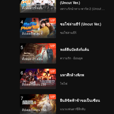
(Uncut Ver.)
ทั้งหมด 25 ตอน
เพราะรักนำทาง พาร์ท 2 (Uncut Ver.)
VIP
4
ซอโซ่ล่ามธีร์ (Uncut Ver.)
ซอโซ่ล่ามธีร์
อัปเดตถึงตอน 4
VIP
5
หงส์คืนบัลลังก์แค้น
ความรัก · ย้อนยุค
ทั้งหมด 21 ตอน
VIP
6
มหาศึกล้างพิภพ
ไซไฟ
อัปเดตถึงตอน 235
VIP
7
ฝืนลิขิตฟ้าข้าขอเป็นเซียน
แนวแฟนตาซีลึกลับ
อัปเดตถึงตอน 152