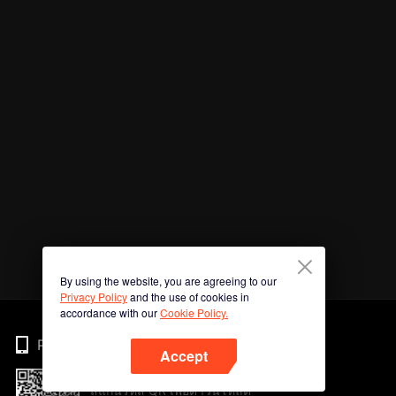
By using the website, you are agreeing to our
Privacy Policy
and the use of cookies in
accordance with our
Cookie Policy.
Phone
Accept
สแกนรหัส QR เพื่อดาวน์โหลด