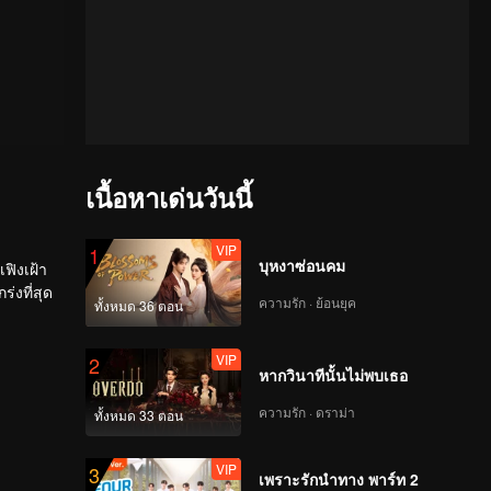
เนื้อหาเด่นวันนี้
VIP
1
บุหงาซ่อนคม
เฟิงเฝ้า
่งที่สุด
ความรัก · ย้อนยุค
ทั้งหมด 36 ตอน
VIP
2
หากวินาทีนั้นไม่พบเธอ
ความรัก · ดราม่า
ทั้งหมด 33 ตอน
VIP
3
เพราะรักนำทาง พาร์ท 2