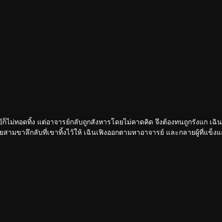
รย์ก็ไม่ทอดทิ้ง แต่อาจารย์กลับถูกสังหารโดยไม่คาดคิด จึงต้องทนถูกรังแก เฉิน
ามขาลึกลับที่เขาทิ้งไว้ให้ เฉินเฟิงออกตามหาอาจารย์ และกลายผู้ที่แข็งแกร