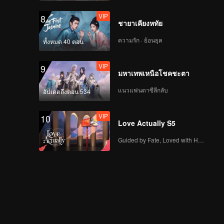
VIP
8
ชายาเคียงหทัย
ความรัก · ย้อนยุค
ทั้งหมด 40 ตอน
VIP
9
มหาเทพเหนือโชคชะตา
แนวแฟนตาซีลึกลับ
อัปเดตถึงตอน 534
VIP
10
Love Actually S5
Guided by Fate, Loved with Heart