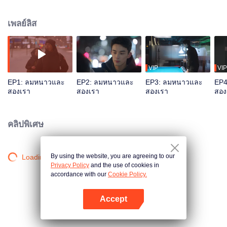
นักสนุกเกอร์ชื่อดัง เนื่องจากกระทบกระทั่งกับผู้ตัดสินสุดท้ายลาออกจากวงการ การ
ปรากฏตัวของเธอได้เปลี่ยนวิถีชีวิตของเขาอีกครั้ง เขาเริ่มตามจีบเธอและกลับมา
เพลย์ลิส
สานฝันกลับเข้าเกมสนุกเกอร์ สุดท้ายทั้งสองมาถึงจุดสูงสุดในอาชีพ อุทิศเพื่อ
บิลเลียดอาชีพและส่งเสริมการพัฒนาโครงการบิลเลียดฟิตเนสระดับชาติ
VIP
VIP
EP1: ลมหนาวและ
EP2: ลมหนาวและ
EP3: ลมหนาวและ
EP4
สองเรา
สองเรา
สองเรา
สอง
คลิปพิเศษ
By using the website, you are agreeing to our
Loading…
Privacy Policy
and the use of cookies in
accordance with our
Cookie Policy.
Accept
เปิด APP