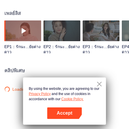
ต่างดาวได้พลัดหลงที่ดาวโลก เนื่องจากเธอได้ทำเครื่องส่งสัญญาณหายไปจน
บังเอิญได้พบกับฟางเหลิ่ง(ธรรศภาคย์ ชี) ประธานหนุ่มรูปหล่อ ผู้ป่วยเป็นโรค
เพลย์ลิส
ประหลาดคือ "โรคความจำเสื่อมในวันฝนตก" และทุกครั้งที่ฝนตก อาการประหลาด
ของเขาก็จะกำเริบขึ้นเสมอ ด้านเสี่ยวชีก็ได้ใช้พลังวิเศษของเธอในการแก้ปัญหา
ต่างๆ เพื่อเอาตัวรอดบนโลกมนุษย์ได้อย่างราบรื่น เธอยังเป็นมนุษย์ต่างดาวที่คลั่ง
ไคล้กลิ่นฮอร์โมนของชายหนุ่มมนุษย์โลก การพบเจอกันในวันฝนตกคืนนั้นจึงเป็นจุด
เริ่มต้นของความรักข้ามดวงดาวระหว่างเธอและเขา ความรักของพวกเขาจะเป็น
อย่างไร ติดตามได้ในซีรีส์รักนะ...ยัยต่างดาว ทาง WeTV
EP1：รักนะ...ยัยต่าง
EP2：รักนะ...ยัยต่าง
EP3：รักนะ...ยัยต่าง
EP4
ดาว
ดาว
ดาว
ดาว
คลิปพิเศษ
By using the website, you are agreeing to our
Loading…
Privacy Policy
and the use of cookies in
accordance with our
Cookie Policy.
Accept
เปิด APP