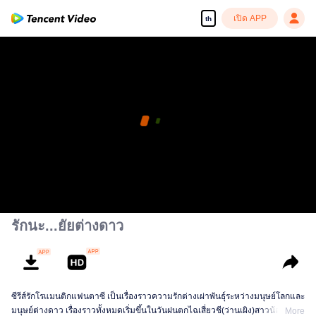
เปิด APP
th
รักนะ...ยัยต่างดาว
ซีรีส์รักโรแมนติกแฟนตาซี เป็นเรื่องราวความรักต่างเผ่าพันธุ์ระหว่างมนุษย์โลกและ
มนุษย์ต่างดาว เรื่องราวทั้งหมดเริ่มขึ้นในวันฝนตกไฉเสี่ยวชี(ว่านเผิง)สาวน้อยจาก
More