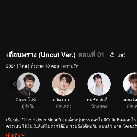
เดือนพราง (Uncut Ver.)
ตอนที่ 01
แชร์
2024
|
ไทย
|
ทั้งหมด 10 ตอน
|
ความรัก
อินทร โล่ห์แก้ว
เดวิด แมทธิว โรเบิร์ตส
ธนชัย ศักดิ์ชัยเจริญกุล
ผู้กำกับ
นักแสดง
นักแสดง
นักแ
เรื่องย่อ: "The Hidden Moon"เขนเด็กหนุ่มธรรมดาไม่มีสัมผัสพิเศษอะไร 
ควรเห็น ได้ยินในสิ่งที่ไม่ควรได้ยิน รวมถึงได้พบกับ แมทธิว มาส โคเลอร
เหมือนกันกับเขา
เพิ่มเติม