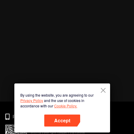
By using the website, you are agreeing to our
Privacy Policy
and the use of cookies in
accordance with our
Cookie Policy.
Phone
Accept
สแกนรหัส QR เพื่อดาวน์โหลด