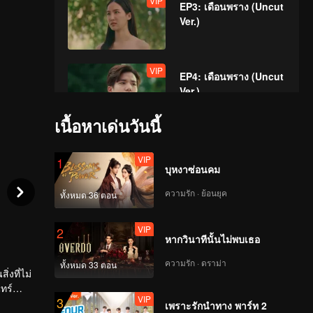
VIP
EP3: เดือนพราง (Uncut
Ver.)
VIP
EP4: เดือนพราง (Uncut
Ver.)
เนื้อหาเด่นวันนี้
VIP
EP5: เดือนพราง (Uncut
VIP
1
Ver.)
บุหงาซ่อนคม
ความรัก · ย้อนยุค
ทั้งหมด 36 ตอน
VIP
EP6: เดือนพราง (Uncut
VIP
2
Ver.)
หากวินาทีนั้นไม่พบเธอ
ความรัก · ดราม่า
ทั้งหมด 33 ตอน
่งที่ไม่
VIP
EP7: เดือนพราง (Uncut
ทร์
VIP
3
Ver.)
เพราะรักนำทาง พาร์ท 2