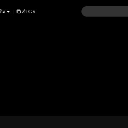
เติม
|
สำรวจ