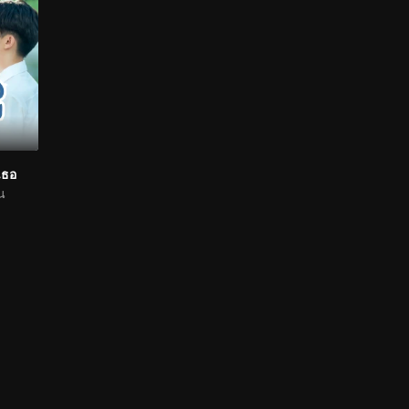
เธอ
น