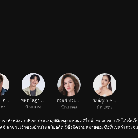
ณภควัต เกตุตรีกร
พทิตย์ธฎา โพธาเจริญ
อัจฉรี บัวเขียว
กัลย์สุดา ชนาคีรี
สดง
นักแสดง
นักแสดง
นักแสดง
กระทั่งหลังจากที่เขาประสบอุบัติเหตุจนหมดสติไปชั่วขณะ เขากลับได้เห็นในสิ
ิดจ์ ลูกชายเจ้าของบ้านในสมัยอดีต ผู้ซึ่งมีความหมายของชื่อที่แปลว่าดวงจัน