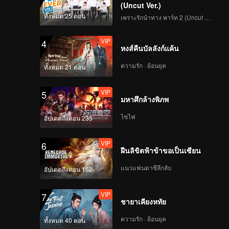
(Uncut Ver.)
ทั้งหมด 25 ตอน
เพราะรักนำทาง พาร์ท 2 (Uncut Ver.)
VIP
EP8: เดือนพราง (Uncut
VIP
4
Ver.)
หงส์คืนบัลลังก์แค้น
ความรัก · ย้อนยุค
ทั้งหมด 21 ตอน
VIP
EP9: เดือนพราง (Uncut
VIP
5
Ver.)
มหาศึกล้างพิภพ
ไซไฟ
อัปเดตถึงตอน 235
VIP
EP10: เดือนพราง
VIP
6
(Uncut Ver.)
ฝืนลิขิตฟ้าข้าขอเป็นเซียน
แนวแฟนตาซีลึกลับ
อัปเดตถึงตอน 152
VIP
7
ชายาเคียงหทัย
ความรัก · ย้อนยุค
ทั้งหมด 40 ตอน