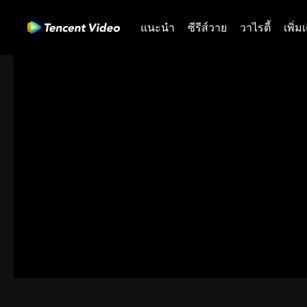
แนะนำ
ซีรีส์วาย
วาไรตี้
เพิ่ม