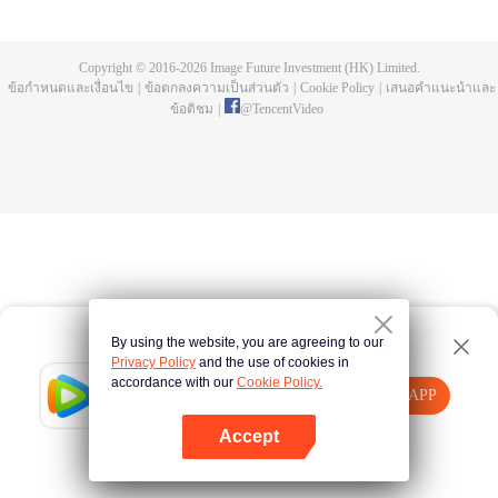
บ่อยครั้ง และคลื่นสัตว์ที่ควบคุมโดยมนุษย์หลังจากการแข่งขัน รวมถึงการทยอย
สังหารผู้แข็งแกร่งต่อเนื่อง เห็นชัดเจนว่าเกิดจากสำนักลอบสังหารที่ใหญ่โตและ
ลึกลับ นั่นคือ สำนักเทียนเหยี่ยน มาดูกันว่าฉู่สิงอวิ๋นจะแหวกโค่นดงหนามท่ามกลาง
Copyright © 2016-
2026
Image Future Investment (HK) Limited.
การลอบสังหารที่ไม่อาจคาดเดานี้ได้อย่างไร
ข้อกำหนดและเงื่อนไข
|
ข้อตกลงความเป็นส่วนตัว
|
Cookie Policy
|
เสนอคำแนะนำและ
ข้อติชม
|
@
TencentVideo
By using the website, you are agreeing to our
Privacy Policy
and the use of cookies in
accordance with our
Cookie Policy.
Tencent Video
เปิด APP
รับชมเนื้อหาเพิ่มเติม
Accept
หากล้มเหลว โปรด
คลิกที่นี่
ลองใหม่อีกครั้ง
เปิด APP