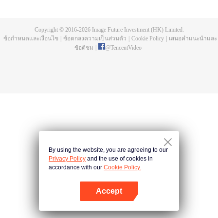
บ่อยครั้ง และคลื่นสัตว์ที่ควบคุมโดยมนุษย์หลังจากการแข่งขัน รวมถึงการทยอย
สังหารผู้แข็งแกร่งต่อเนื่อง เห็นชัดเจนว่าเกิดจากสำนักลอบสังหารที่ใหญ่โตและ
ลึกลับ นั่นคือ สำนักเทียนเหยี่ยน มาดูกันว่าฉู่สิงอวิ๋นจะแหวกโค่นดงหนามท่ามกลาง
Copyright © 2016-
2026
Image Future Investment (HK) Limited.
การลอบสังหารที่ไม่อาจคาดเดานี้ได้อย่างไร
ข้อกำหนดและเงื่อนไข
|
ข้อตกลงความเป็นส่วนตัว
|
Cookie Policy
|
เสนอคำแนะนำและ
ข้อติชม
|
@
TencentVideo
By using the website, you are agreeing to our
Privacy Policy
and the use of cookies in
accordance with our
Cookie Policy.
Accept
เปิด APP