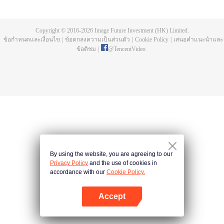
บ่อยครั้ง และคลื่นสัตว์ที่ควบคุมโดยมนุษย์หลังจากการแข่งขัน รวมถึงการทยอย
สังหารผู้แข็งแกร่งต่อเนื่อง เห็นชัดเจนว่าเกิดจากสำนักลอบสังหารที่ใหญ่โตและ
ลึกลับ นั่นคือ สำนักเทียนเหยี่ยน มาดูกันว่าฉู่สิงอวิ๋นจะแหวกโค่นดงหนามท่ามกลาง
Copyright © 2016-
2026
Image Future Investment (HK) Limited.
การลอบสังหารที่ไม่อาจคาดเดานี้ได้อย่างไร
ข้อกำหนดและเงื่อนไข
|
ข้อตกลงความเป็นส่วนตัว
|
Cookie Policy
|
เสนอคำแนะนำและ
ข้อติชม
|
@
TencentVideo
By using the website, you are agreeing to our
Privacy Policy
and the use of cookies in
accordance with our
Cookie Policy.
Accept
เปิด APP