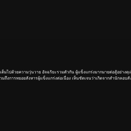
ขันเต็มไปด้วยความวุ่นวาย อัจฉริยะรวมตัวกัน ผู้แข็งแกร่งมากมายต่อสู้อย่างดุเ
 รวมถึงการทยอยสังหารผู้แข็งแกร่งต่อเนื่อง เห็นชัดเจนว่าเกิดจากสำนักลอบสัง
หวกโค่นดงหนามท่ามกลางการลอบสังหารที่ไม่อาจคาดเดานี้ได้อย่างไร