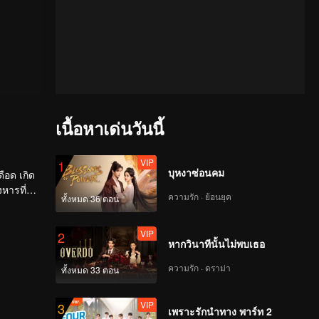
เนื้อหาเด่นวันนี้
VIP
1
บุหงาซ่อนคม
ดือด เกิด
หารที่
ความรัก · ย้อนยุค
ทั้งหมด 36 ตอน
VIP
2
หากวินาทีนั้นไม่พบเธอ
ความรัก · ดราม่า
ทั้งหมด 33 ตอน
VIP
3
เพราะรักนำทาง พาร์ท 2