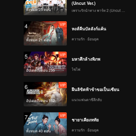
(Uncut Ver.)
ทั้งหมด 25 ตอน
เพราะรักนำทาง พาร์ท 2 (Uncut Ver.)
VIP
4
หงส์คืนบัลลังก์แค้น
ความรัก · ย้อนยุค
ทั้งหมด 21 ตอน
VIP
5
มหาศึกล้างพิภพ
ไซไฟ
อัปเดตถึงตอน 235
VIP
6
ฝืนลิขิตฟ้าข้าขอเป็นเซียน
แนวแฟนตาซีลึกลับ
อัปเดตถึงตอน 152
VIP
7
ชายาเคียงหทัย
ความรัก · ย้อนยุค
ทั้งหมด 40 ตอน