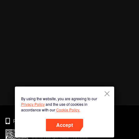
By using the website, you are agreeing to our
Privacy Policy
and the use of cookies in
accordance with our
Cookie Policy.
Phone
Accept
สแกนรหัส QR เพื่อดาวน์โหลด