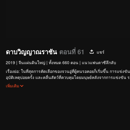
ดาบวิญญาณราชัน
ตอนที่ 61
แชร์
2019
|
จีนแผ่นดินใหญ่
|
ทั้งหมด 660 ตอน
|
แนวแฟนตาซีลึกลับ
เรื่องย่อ: ในที่สุดการคัดเลือกของจวนอู่ที่ผู้คนรอคอยก็เริ่มขึ้น การแข่ง
อุบัติเหตุบ่อยครั้ง และคลื่นสัตว์ที่ควบคุมโดยมนุษย์หลังจากการแข่งขัน
ใหญ่โตและลึกลับ นั่นคือ สำนักเทียนเหยี่ยน มาดูกันว่าฉู่สิงอวิ๋นจะแ
เพิ่มเติม