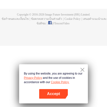
บ่อยครั้ง และคลื่นสัตว์ที่ควบคุมโดยมนุษย์หลังจากการแข่งขัน รวมถึงการทยอย
สังหารผู้แข็งแกร่งต่อเนื่อง เห็นชัดเจนว่าเกิดจากสำนักลอบสังหารที่ใหญ่โตและ
ลึกลับ นั่นคือ สำนักเทียนเหยี่ยน มาดูกันว่าฉู่สิงอวิ๋นจะแหวกโค่นดงหนามท่ามกลาง
Copyright © 2016-
2026
Image Future Investment (HK) Limited.
การลอบสังหารที่ไม่อาจคาดเดานี้ได้อย่างไร
ข้อกำหนดและเงื่อนไข
|
ข้อตกลงความเป็นส่วนตัว
|
Cookie Policy
|
เสนอคำแนะนำและ
ข้อติชม
|
@
TencentVideo
By using the website, you are agreeing to our
Privacy Policy
and the use of cookies in
accordance with our
Cookie Policy.
Accept
เปิด APP