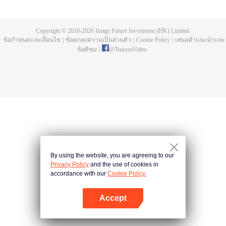
บ่อยครั้ง และคลื่นสัตว์ที่ควบคุมโดยมนุษย์หลังจากการแข่งขัน รวมถึงการทยอย
สังหารผู้แข็งแกร่งต่อเนื่อง เห็นชัดเจนว่าเกิดจากสำนักลอบสังหารที่ใหญ่โตและ
ลึกลับ นั่นคือ สำนักเทียนเหยี่ยน มาดูกันว่าฉู่สิงอวิ๋นจะแหวกโค่นดงหนามท่ามกลาง
Copyright © 2016-
2026
Image Future Investment (HK) Limited.
การลอบสังหารที่ไม่อาจคาดเดานี้ได้อย่างไร
ข้อกำหนดและเงื่อนไข
|
ข้อตกลงความเป็นส่วนตัว
|
Cookie Policy
|
เสนอคำแนะนำและ
ข้อติชม
|
@
TencentVideo
By using the website, you are agreeing to our
Privacy Policy
and the use of cookies in
accordance with our
Cookie Policy.
Accept
เปิด APP