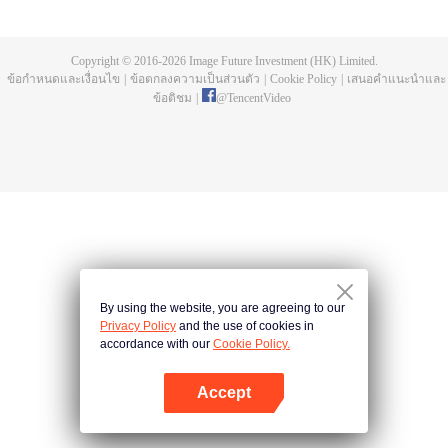
บ่อยครั้ง และคลื่นสัตว์ที่ควบคุมโดยมนุษย์หลังจากการแข่งขัน รวมถึงการทยอย
สังหารผู้แข็งแกร่งต่อเนื่อง เห็นชัดเจนว่าเกิดจากสำนักลอบสังหารที่ใหญ่โตและ
ลึกลับ นั่นคือ สำนักเทียนเหยี่ยน มาดูกันว่าฉู่สิงอวิ๋นจะแหวกโค่นดงหนามท่ามกลาง
Copyright © 2016-
2026
Image Future Investment (HK) Limited.
การลอบสังหารที่ไม่อาจคาดเดานี้ได้อย่างไร
ข้อกำหนดและเงื่อนไข
|
ข้อตกลงความเป็นส่วนตัว
|
Cookie Policy
|
เสนอคำแนะนำและ
ข้อติชม
|
@
TencentVideo
By using the website, you are agreeing to our
Privacy Policy
and the use of cookies in
accordance with our
Cookie Policy.
Accept
เปิด APP