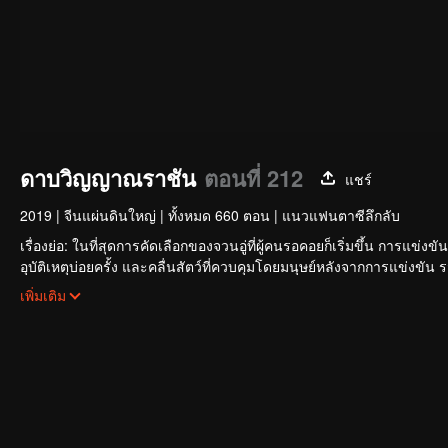
ดาบวิญญาณราชัน
ตอนที่ 212
แชร์
2019
|
จีนแผ่นดินใหญ่
|
ทั้งหมด 660 ตอน
|
แนวแฟนตาซีลึกลับ
เรื่องย่อ: ในที่สุดการคัดเลือกของจวนอู่ที่ผู้คนรอคอยก็เริ่มขึ้น การแข่ง
อุบัติเหตุบ่อยครั้ง และคลื่นสัตว์ที่ควบคุมโดยมนุษย์หลังจากการแข่งขัน
ใหญ่โตและลึกลับ นั่นคือ สำนักเทียนเหยี่ยน มาดูกันว่าฉู่สิงอวิ๋นจะแ
เพิ่มเติม