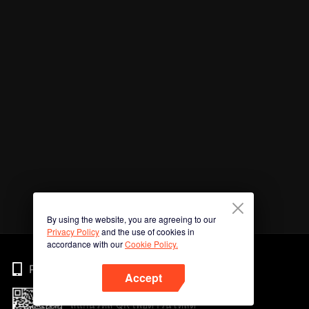
By using the website, you are agreeing to our
Privacy Policy
and the use of cookies in
accordance with our
Cookie Policy.
Phone
Accept
สแกนรหัส QR เพื่อดาวน์โหลด