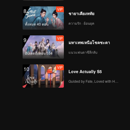
VIP
8
ชายาเคียงหทัย
ความรัก · ย้อนยุค
ทั้งหมด 40 ตอน
VIP
9
มหาเทพเหนือโชคชะตา
แนวแฟนตาซีลึกลับ
อัปเดตถึงตอน 534
VIP
10
Love Actually S5
Guided by Fate, Loved with Heart