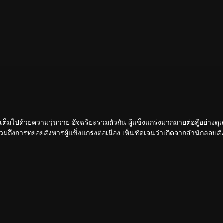
ขันเต็มไปด้วยความวุ่นวาย อัจฉริยะรวมตัวกัน ผู้แข็งแกร่งมากมายต่อสู้อย่างดุเ
 รวมถึงการทยอยสังหารผู้แข็งแกร่งต่อเนื่อง เห็นชัดเจนว่าเกิดจากสำนักลอบสัง
หวกโค่นดงหนามท่ามกลางการลอบสังหารที่ไม่อาจคาดเดานี้ได้อย่างไร