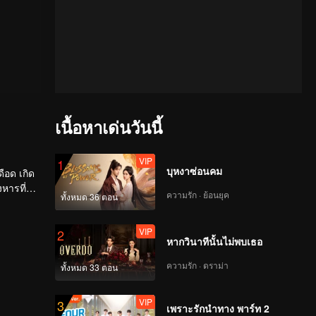
เนื้อหาเด่นวันนี้
VIP
1
บุหงาซ่อนคม
ดือด เกิด
หารที่
ความรัก · ย้อนยุค
ทั้งหมด 36 ตอน
VIP
2
หากวินาทีนั้นไม่พบเธอ
ความรัก · ดราม่า
ทั้งหมด 33 ตอน
VIP
3
เพราะรักนำทาง พาร์ท 2