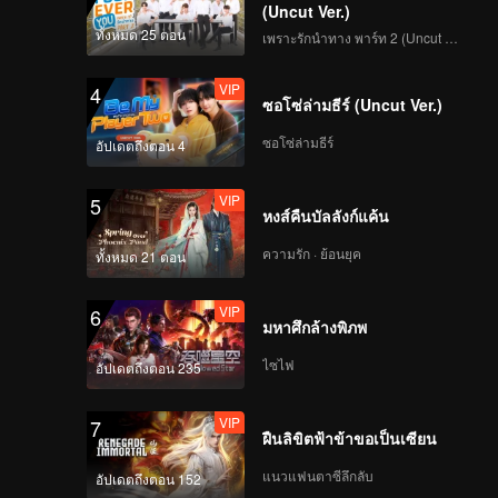
(Uncut Ver.)
ทั้งหมด 25 ตอน
เพราะรักนำทาง พาร์ท 2 (Uncut Ver.)
VIP
4
ซอโซ่ล่ามธีร์ (Uncut Ver.)
ซอโซ่ล่ามธีร์
อัปเดตถึงตอน 4
VIP
5
หงส์คืนบัลลังก์แค้น
ความรัก · ย้อนยุค
ทั้งหมด 21 ตอน
VIP
6
มหาศึกล้างพิภพ
ไซไฟ
อัปเดตถึงตอน 235
VIP
7
ฝืนลิขิตฟ้าข้าขอเป็นเซียน
แนวแฟนตาซีลึกลับ
อัปเดตถึงตอน 152